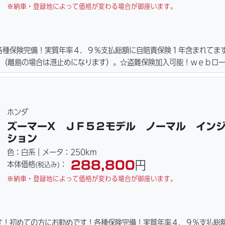
※納車・登録地によって価格が変わる場合が御座います。
各種保険完備！実質年率４．９％支払総額に自賠責保険１年含まれてま
！（離島の場合は港止めになります）。☆盗難保険加入可能！ｗｅｂロ
アまで、お気軽にお問い合わせ下さい。ご契約後の取り置き＆保管無料
れます。
ホンダ
ズーマーX ＪＦ５２モデル ノーマル イン
ション
色：白系｜メータ：250km
288,800
円
本体価格
：
(税込み)
※納車・登録地によって価格が変わる場合が御座います。
す！初めての方にお勧めです！各種保険完備！実質年率４．９％支払総