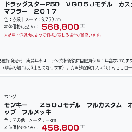
ドラッグスター250 ＶＧ０５Ｊモデル カス
マフラー ２０１７
色：赤系｜メータ：9,753km
568,800
円
本体価格
：
(税込み)
※納車・登録地によって価格が変わる場合が御座います。
各種保険完備！実質年率４．９％支払総額に自賠責保険１年含まれてま
！（離島の場合は港止めになります）。☆盗難保険加入可能！ｗｅｂロ
アまで、お気軽にお問い合わせ下さい。ご契約後の取り置き＆保管無料
れます。
ホンダ
モンキー Ｚ５０Ｊモデル フルカスタム 
ップ フルメッキ
色：その他｜メータ：－km
458,800
円
本体価格
：
(税込み)