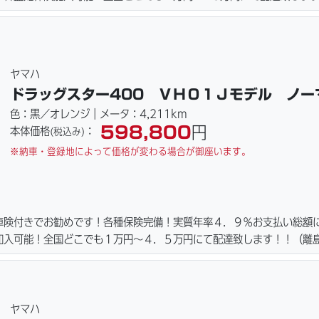
・カード各種取り扱ってます。詳しくはお問合わせ下さい。車輌の詳細
下さい。仕様変更からレストアまで、お気軽にお問い合わせ下さい。ご
ホームページにて詳細画像見れます。
ヤマハ
ドラッグスター400 ＶＨ０１Ｊモデル ノー
色：黒／オレンジ｜メータ：4,211km
598,800
円
本体価格
：
(税込み)
※納車・登録地によって価格が変わる場合が御座います。
車険付きでお勧めです！各種保険完備！実質年率４．９％お支払い総額
加入可能！全国どこでも１万円〜４．５万円にて配達致します！！（離
種取り扱ってます。詳しくはお問合わせ下さい。車輌の詳細写真などメ
仕様変更からレストアまで、ご契約後の取り置き＆保管無料サービス行
ヤマハ