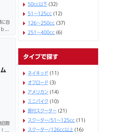
50cc以下
(32)
51～125cc
(12)
額に自
126～250cc
(37)
ｅｂロ
251～400cc
(6)
ター・
＆保管
タイプで探す
タム
ネイキッド
(11)
オフロード
(3)
アメリカン
(14)
ミニバイク
(10)
原付スクーター
(21)
スクーター/51～125cc
(11)
他回数
スクーター/126cc以上
(16)
す！！