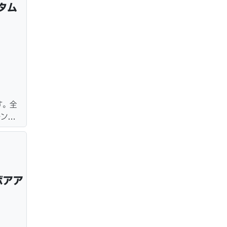
タム
す。全
ーン・
サービ
ボアア