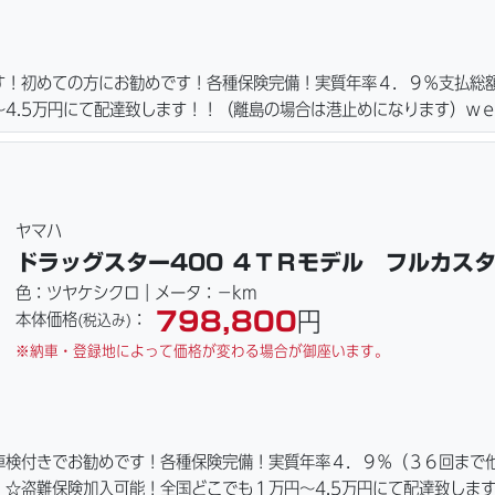
す！初めての方にお勧めです！各種保険完備！実質年率４．９％支払総
4.5万円にて配達致します！！（離島の場合は港止めになります）ｗ
ーキパッド・ベルト・ウエイトローラー・バッテリー・プラグ・フィル
ご用意しております。詳しくはお問合わせ下さい。ご契約後の取り置き
詳細画像見れます。
ヤマハ
ドラッグスター400 ４ＴＲモデル フルカス
色：ツヤケシクロ｜メータ：－km
798,800
円
本体価格
：
(税込み)
※納車・登録地によって価格が変わる場合が御座います。
車検付きでお勧めです！各種保険完備！実質年率４．９％（３６回まで
☆盗難保険加入可能！全国どこでも１万円〜4.5万円にて配達致しま