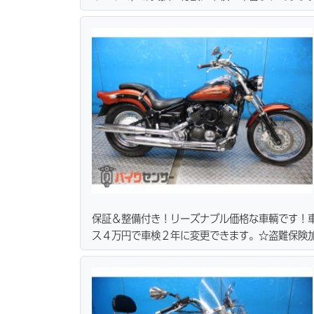
（離島の場合は港止めになります）ｗｅｂローン
どメールにて送ってますので何なりとお申し付け
の取り置き＆保管無料サービス行ってます！当社
保証＆整備付き！リーズナブル価格な車輌です！
ス４万円で車検２年に変更できます。☆盗難保険
合は港止めになります）ｗｅｂローン・カード各
て送ってますのでお気軽にお問い合わせ下さい。
す！当社ホームページにて詳細画像見れます。