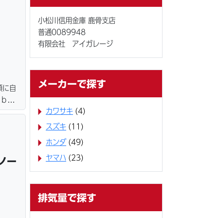
小松川信用金庫 鹿骨支店
普通0089948
有限会社 アイガレージ
メーカーで探す
額に自
ｅｂロ
カワサキ
(4)
ター・
＆保管
スズキ
(11)
ホンダ
(49)
ヤマハ
(23)
ノー
排気量で探す