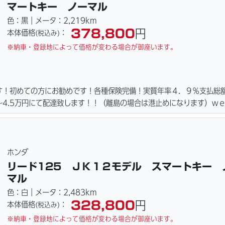
マートキー ノーマル
色：黒｜メータ：2,219km
378,800
円
本体価格
：
(税込み)
※納車・登録地によって価格が変わる場合が御座います。
す！初めての方にお勧めです！各種保険完備！実質年率４．９％支払総
4.5万円にて配達致します！！（離島の場合は港止めになります）ｗ
ーキパッド・ベルト・ウエイトローラー・バッテリー・プラグ・フィル
ご用意しております。詳しくはお問合わせ下さい。ご契約後の取り置き
詳細画像見れます。
ホンダ
リード125 ＪＫ１２モデル スマートキー 
マル
色：白｜メータ：2,483km
328,800
円
本体価格
：
(税込み)
※納車・登録地によって価格が変わる場合が御座います。