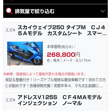
排気量で絞り込む
スカイウェイブ250 タイプM ＣＪ４
スズキ
５Ａモデル カスタムシート スマート
キー
本体価格
：
(税込み)
268,800
円
色：青系｜メータ：8,517km
※納車・登録地によって価格が変わる場合が御座います。
保証＆整備付き！リーズナブル価格な最良車輌です！初めての方
にお勧めです！各種保険完備！実質年率４．９％支払総額に自賠
責保険１年含まれてます。全国どこでも１万円〜4.5万円にて配
アドレスV125S ＣＦ４ＭＡモデル
達致します！！（離島の場合は港止めになります）ｗｅｂロー
スズキ
インジェクション ノーマル
ン・カード各種取り扱ってます。タイヤ・ブレーキパッド・ベル
ト・ウエイトローラー・バッテリー・プラグ・フィルター・リー