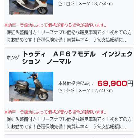
色：白系｜メータ：8,734km
サービス行ってます。当社ホームページにて詳細画像見れます。
※納車・登録地によって価格が変わる場合が御座います。
保証＆整備付き！リーズナブル価格な最良車輌です！初めての方
にお勧めです！各種保険完備！実質年率４．９％支払総額に自賠
責保険１年含まれてます。全国どこでも１万円〜4.5万円にて配
トゥディ ＡＦ６７モデル インジェク
達致します！！（離島の場合は港止めになります）ｗｅｂロー
ホンダ
ション ノーマル
ン・カード各種取り扱ってます。タイヤ・ブレーキパッド・ベル
ト・ウエイトローラー・バッテリー・プラグ・フィルター・リー
ズナブルな価格にて消耗品交換プラン１万〜ご用意しておりま
69,900
円
本体価格
：
(税込み)
す。詳しくはお問合わせ下さい。ご契約後の取り置き＆保管無料
色：茶系｜メータ：2,746km
サービス行ってます。当社ホームページにて詳細画像見れます。
※納車・登録地によって価格が変わる場合が御座います。
保証＆整備付き！リーズナブル価格な最良車輌です！初めての方
にお勧めです！各種保険完備！実質年率４．９％支払総額に自賠
責保険１年含まれてます。全国どこでも１万円〜4.5万円にて配