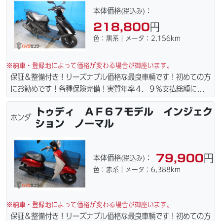
ズナブルな価格にて消耗品交換プラン１万〜ご用意しておりま
本体価格
：
(税込み)
す。詳しくはお問合わせ下さい。ご契約後の取り置き＆保管無料
218,800
円
サービス行ってます。当社ホームページにて詳細画像見れます。
色：黒系｜メータ：2,156km
※納車・登録地によって価格が変わる場合が御座います。
保証＆整備付き！リーズナブル価格な最良車輌です！初めての方
にお勧めです！各種保険完備！実質年率４．９％支払総額に自賠
責保険１年含まれてます。全国どこでも１万円〜4.5万円にて配
トゥディ ＡＦ６７モデル インジェク
達致します！！（離島の場合は港止めになります）ｗｅｂロー
ホンダ
ション ノーマル
ン・カード各種取り扱ってます。タイヤ・ブレーキパッド・ベル
ト・ウエイトローラー・バッテリー・プラグ・フィルター・リー
ズナブルな価格にて消耗品交換プラン１万〜ご用意しておりま
79,900
円
本体価格
：
(税込み)
す。詳しくはお問合わせ下さい。ご契約後の取り置き＆保管無料
色：赤系｜メータ：6,388km
サービス行ってます。当社ホームページにて詳細画像見れます。
※納車・登録地によって価格が変わる場合が御座います。
保証＆整備付き！リーズナブル価格な最良車輌です！初めての方