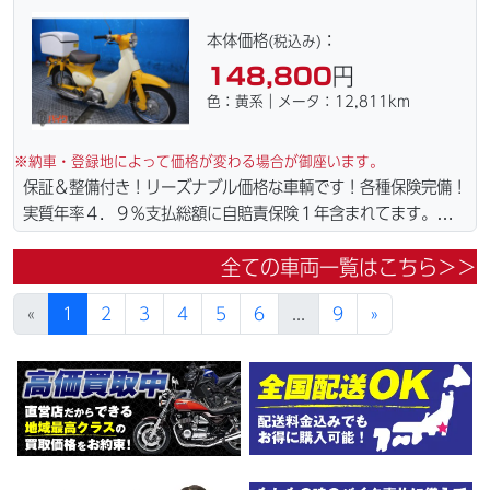
ト・ウエイトローラー・バッテリー・プラグ・フィルター・リー
ズナブルな価格にて消耗品交換プラン１万〜ご用意しておりま
本体価格
：
(税込み)
す。詳しくはお問合わせ下さい。ご契約後の取り置き＆保管無料
148,800
円
サービス行ってます。当社ホームページにて詳細画像見れます。
色：黄系｜メータ：12,811km
※納車・登録地によって価格が変わる場合が御座います。
保証＆整備付き！リーズナブル価格な車輌です！各種保険完備！
実質年率４．９％支払総額に自賠責保険１年含まれてます。全国
どこでも１万円〜4.5万円にて配達致します！！（離島の場合は
全ての車両一覧はこちら＞＞
港止めになります）。☆盗難保険加入可能！ｗｅｂローン・カー
ド各種取り扱ってます。仕様変更からレストアまで、お気軽にお
«
1
2
3
4
5
6
...
9
»
問い合わせ下さい。ご契約後の取り置き＆保管無料サービス行っ
てます。当社ホームページにて詳細画像見れます。