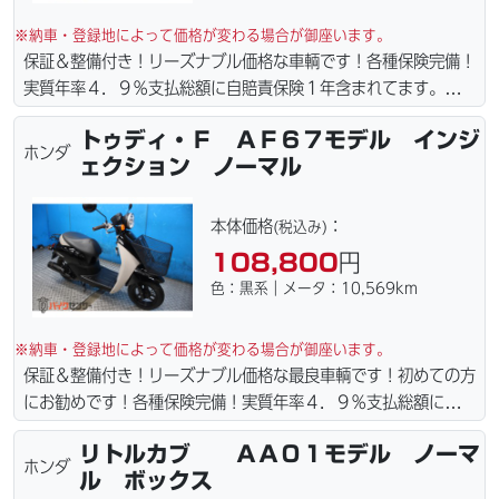
※納車・登録地によって価格が変わる場合が御座います。
保証＆整備付き！リーズナブル価格な車輌です！各種保険完備！
実質年率４．９％支払総額に自賠責保険１年含まれてます。全国
どこでも１万円〜4.5万円にて配達致します！！（離島の場合は
トゥディ・Ｆ ＡＦ６７モデル インジ
港止めになります）。☆盗難保険加入可能！ｗｅｂローン・カー
ホンダ
ェクション ノーマル
ド各種取り扱ってます。仕様変更からレストアまで、お気軽にお
問い合わせ下さい。ご契約後の取り置き＆保管無料サービス行っ
てます。当社ホームページにて詳細画像見れます。
本体価格
：
(税込み)
108,800
円
色：黒系｜メータ：10,569km
※納車・登録地によって価格が変わる場合が御座います。
保証＆整備付き！リーズナブル価格な最良車輌です！初めての方
にお勧めです！各種保険完備！実質年率４．９％支払総額に自賠
責保険１年含まれてます。全国どこでも１万円〜4.5万円にて配
リトルカブ ＡＡ０１モデル ノーマ
達致します！！（離島の場合は港止めになります）ｗｅｂロー
ホンダ
ル ボックス
ン・カード各種取り扱ってます。タイヤ・ブレーキパッド・ベル