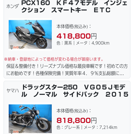
PCX160 ＫＦ４７モデル インジェ
達致します！！（離島の場合は港止めになります）ｗｅｂロー
ホンダ
クション スマートキー ＥＴＣ
ン・カード各種取り扱ってます。タイヤ・ブレーキパッド・ベル
ト・ウエイトローラー・バッテリー・プラグ・フィルター・リー
ズナブルな価格にて消耗品交換プラン１万〜ご用意しておりま
本体価格
：
(税込み)
す。詳しくはお問合わせ下さい。ご契約後の取り置き＆保管無料
418,800
円
サービス行ってます。当社ホームページにて詳細画像見れます。
色：黒系｜メータ：4,900km
※納車・登録地によって価格が変わる場合が御座います。
保証＆整備付き！リーズナブル価格な最良車輌です！初めての方
にお勧めです！各種保険完備！実質年率４．９％支払総額に自賠
責保険１年含まれてます。全国どこでも１万円〜4.5万円にて配
ドラッグスター250 ＶＧ０５Ｊモデ
達致します！！（離島の場合は港止めになります）ｗｅｂロー
ヤマハ
ル ノーマル サイドバック ２０１５
ン・カード各種取り扱ってます。タイヤ・ブレーキパッド・ベル
ト・ウエイトローラー・バッテリー・プラグ・フィルター・リー
ズナブルな価格にて消耗品交換プラン１万〜ご用意しておりま
本体価格
：
(税込み)
す。詳しくはお問合わせ下さい。ご契約後の取り置き＆保管無料
818,800
円
サービス行ってます。当社ホームページにて詳細画像見れます。
色：グレー系｜メータ：7,214km