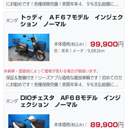
にお勧めです！各種保険完備！実質年率４．９％支払総額に自賠
責保険１年含まれてます。全国どこでも１万円〜4.5万円にて配
トゥディ ＡＦ６７モデル インジェク
達致します！！（離島の場合は港止めになります）ｗｅｂロー
ホンダ
ション ノーマル
ン・カード各種取り扱ってます。タイヤ・ブレーキパッド・ベル
ト・ウエイトローラー・バッテリー・プラグ・フィルター・リー
ズナブルな価格にて消耗品交換プラン１万〜ご用意しておりま
99,900
円
本体価格
：
(税込み)
す。詳しくはお問合わせ下さい。ご契約後の取り置き＆保管無料
色：茶系｜メータ：9,882km
サービス行ってます。当社ホームページにて詳細画像見れます。
※納車・登録地によって価格が変わる場合が御座います。
保証＆整備付き！リーズナブル価格な最良車輌です！初めての方
にお勧めです！各種保険完備！実質年率４．９％支払総額に自賠
責保険１年含まれてます。全国どこでも１万円〜4.5万円にて配
DIOチェスタ AF６８モデル インジ
達致します！！（離島の場合は港止めになります）ｗｅｂロー
ホンダ
ェクション ノーマル
ン・カード各種取り扱ってます。タイヤ・ブレーキパッド・ベル
ト・ウエイトローラー・バッテリー・プラグ・フィルター・リー
ズナブルな価格にて消耗品交換プラン１万〜ご用意しておりま
89,900
円
本体価格
：
(税込み)
す。詳しくはお問合わせ下さい。ご契約後の取り置き＆保管無料