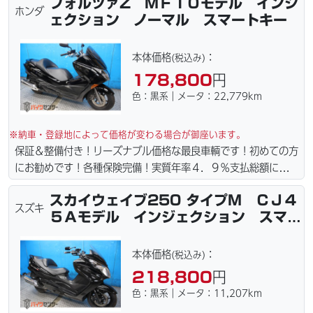
フォルツァZ ＭＦ１０モデル インジ
港止めになります）。☆盗難保険加入可能！ｗｅｂローン・カー
ホンダ
ェクション ノーマル スマートキー
ド各種取り扱ってます。仕様変更からレストアまで、お気軽にお
問い合わせ下さい。ご契約後の取り置き＆保管無料サービス行っ
てます。当社ホームページにて詳細画像見れます。
本体価格
：
(税込み)
178,800
円
色：黒系｜メータ：22,779km
※納車・登録地によって価格が変わる場合が御座います。
保証＆整備付き！リーズナブル価格な最良車輌です！初めての方
にお勧めです！各種保険完備！実質年率４．９％支払総額に自賠
責保険令和９年６月含まれてます。全国どこでも１．１万円〜
スカイウェイブ250 タイプM ＣＪ４
４．５万円にて配達致します！！（離島の場合は港止めになりま
スズキ
５Ａモデル インジェクション スマー
す）ｗｅｂローン・カード・ＰａｙＰａｙ各種取り扱ってます。
トキー
タイヤ・ブレーキパッド・ベルト・ウエイトローラー・バッテリ
ー・プラグ・フィルター・リーズナブルな価格にて消耗品交換プ
本体価格
：
(税込み)
ラン１万〜ご用意しております。詳しくはお問合わせ下さい。ご
218,800
円
契約後の取り置き＆保管無料サービス行ってます。当社ホームペ
色：黒系｜メータ：11,207km
ージにて詳細画像見れます。