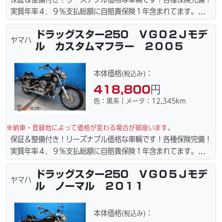
実質年率４．９％支払総額に自賠責保険１年含まれてます。全国
どこでも１万円〜4.5万円にて配達致します！！（離島の場合は
ドラッグスター250 ＶＧ０２Ｊモデ
港止めになります）。☆盗難保険加入可能！ｗｅｂローン・カー
ヤマハ
ル カスタムマフラー ２００５
ド各種取り扱ってます。仕様変更からレストアまで、お気軽にお
問い合わせ下さい。ご契約後の取り置き＆保管無料サービス行っ
てます。当社ホームページにて詳細画像見れます。
本体価格
：
(税込み)
418,800
円
色：黒系｜メータ：12,345km
※納車・登録地によって価格が変わる場合が御座います。
保証＆整備付き！リーズナブル価格な車輌です！各種保険完備！
実質年率４．９％支払総額に自賠責保険１年含まれてます。全国
どこでも１万円〜4.5万円にて配達致します！！（離島の場合は
ドラッグスター250 ＶＧ０５Ｊモデ
港止めになります）。☆盗難保険加入可能！ｗｅｂローン・カー
ヤマハ
ル ノーマル ２０１１
ド各種取り扱ってます。仕様変更からレストアまで、お気軽にお
問い合わせ下さい。ご契約後の取り置き＆保管無料サービス行っ
てます。当社ホームページにて詳細画像見れます。
本体価格
：
(税込み)