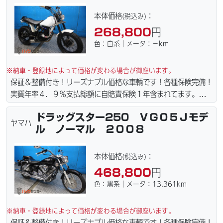
問い合わせ下さい。ご契約後の取り置き＆保管無料サービス行っ
てます。当社ホームページにて詳細画像見れます。
本体価格
：
(税込み)
268,800
円
色：白系｜メータ：－km
※納車・登録地によって価格が変わる場合が御座います。
保証＆整備付き！リーズナブル価格な車輌です！各種保険完備！
実質年率４．９％支払総額に自賠責保険１年含まれてます。全国
どこでも１万円〜4.5万円にて配達致します！！（離島の場合は
ドラッグスター250 ＶＧ０５Ｊモデ
港止めになります）。☆盗難保険加入可能！ｗｅｂローン・カー
ヤマハ
ル ノーマル ２００８
ド各種取り扱ってます。仕様変更からレストアまで、お気軽にお
問い合わせ下さい。ご契約後の取り置き＆保管無料サービス行っ
てます。当社ホームページにて詳細画像見れます。
本体価格
：
(税込み)
468,800
円
色：黒系｜メータ：13,361km
※納車・登録地によって価格が変わる場合が御座います。
保証＆整備付き！リーズナブル価格な車輌です！各種保険完備！