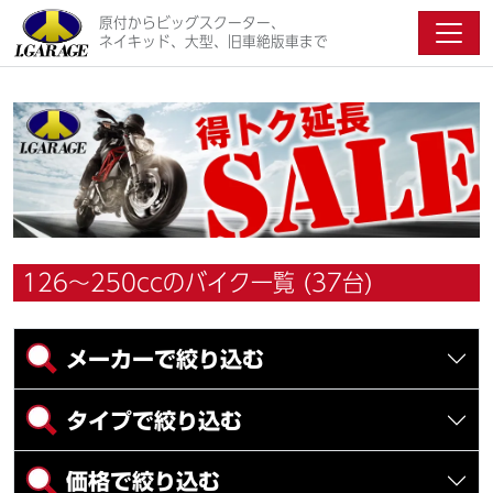
原付からビッグスクーター、
ネイキッド、大型、旧車絶版車まで
126～250ccのバイク一覧 (37台)
メーカーで絞り込む
タイプで絞り込む
価格で絞り込む