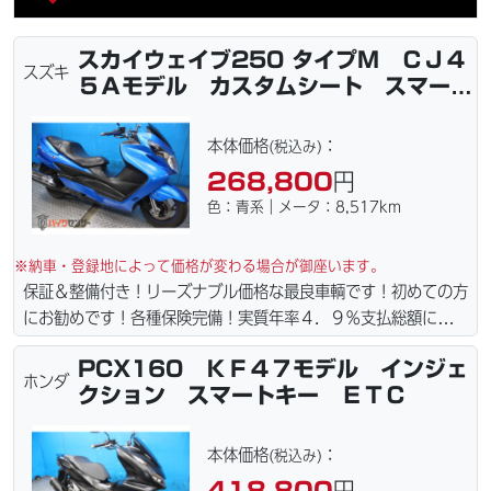
スカイウェイブ250 タイプM ＣＪ４
スズキ
５Ａモデル カスタムシート スマート
キー
本体価格
：
(税込み)
268,800
円
色：青系｜メータ：8,517km
※納車・登録地によって価格が変わる場合が御座います。
保証＆整備付き！リーズナブル価格な最良車輌です！初めての方
にお勧めです！各種保険完備！実質年率４．９％支払総額に自賠
責保険１年含まれてます。全国どこでも１万円〜4.5万円にて配
PCX160 ＫＦ４７モデル インジェ
達致します！！（離島の場合は港止めになります）ｗｅｂロー
ホンダ
クション スマートキー ＥＴＣ
ン・カード各種取り扱ってます。タイヤ・ブレーキパッド・ベル
ト・ウエイトローラー・バッテリー・プラグ・フィルター・リー
ズナブルな価格にて消耗品交換プラン１万〜ご用意しておりま
本体価格
：
(税込み)
す。詳しくはお問合わせ下さい。ご契約後の取り置き＆保管無料
418,800
円