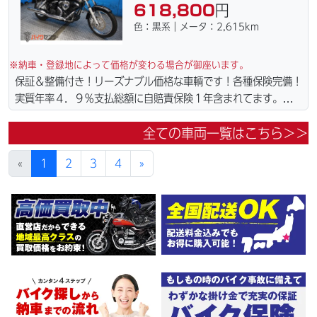
618,800
円
色：黒系｜メータ：2,615km
※納車・登録地によって価格が変わる場合が御座います。
保証＆整備付き！リーズナブル価格な車輌です！各種保険完備！
実質年率４．９％支払総額に自賠責保険１年含まれてます。全国
どこでも１万円〜4.5万円にて配達致します！！（離島の場合は
全ての車両一覧はこちら＞＞
港止めになります）。☆盗難保険加入可能！ｗｅｂローン・カー
ド各種取り扱ってます。仕様変更からレストアまで、お気軽にお
«
1
2
3
4
»
問い合わせ下さい。ご契約後の取り置き＆保管無料サービス行っ
てます。当社ホームページにて詳細画像見れます。