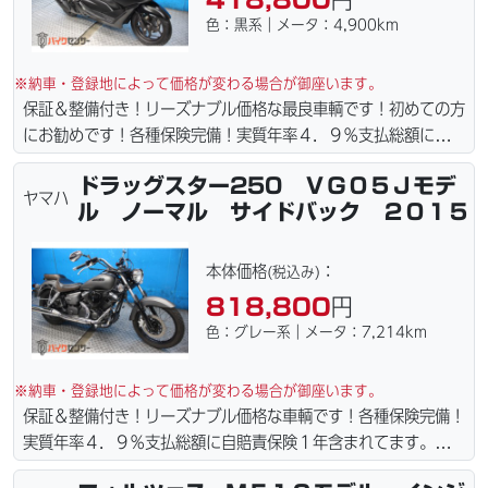
サービス行ってます。当社ホームページにて詳細画像見れます。
色：黒系｜メータ：4,900km
※納車・登録地によって価格が変わる場合が御座います。
保証＆整備付き！リーズナブル価格な最良車輌です！初めての方
にお勧めです！各種保険完備！実質年率４．９％支払総額に自賠
責保険１年含まれてます。全国どこでも１万円〜4.5万円にて配
ドラッグスター250 ＶＧ０５Ｊモデ
達致します！！（離島の場合は港止めになります）ｗｅｂロー
ヤマハ
ル ノーマル サイドバック ２０１５
ン・カード各種取り扱ってます。タイヤ・ブレーキパッド・ベル
ト・ウエイトローラー・バッテリー・プラグ・フィルター・リー
ズナブルな価格にて消耗品交換プラン１万〜ご用意しておりま
本体価格
：
(税込み)
す。詳しくはお問合わせ下さい。ご契約後の取り置き＆保管無料
818,800
円
サービス行ってます。当社ホームページにて詳細画像見れます。
色：グレー系｜メータ：7,214km
※納車・登録地によって価格が変わる場合が御座います。
保証＆整備付き！リーズナブル価格な車輌です！各種保険完備！
実質年率４．９％支払総額に自賠責保険１年含まれてます。全国
どこでも１万円〜4.5万円にて配達致します！！（離島の場合は