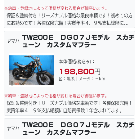
※納車・登録地によって価格が変わる場合が御座います。
保証＆整備付き！リーズナブル価格な最良車輌です！初めての方
にお勧めです！各種保険完備！実質年率４．９％支払総額に自賠
責保険１年含まれてます。全国どこでも１万円〜4.5万円にて配
TW200Ｅ ＤＧ０７Ｊモデル スカチ
達致します！！（離島の場合は港止めになります）ｗｅｂロー
ヤマハ
ューン カスタムマフラー
ン・カード各種取り扱ってます。タイヤ・ブレーキパッド・ベル
ト・ウエイトローラー・バッテリー・プラグ・フィルター・リー
ズナブルな価格にて消耗品交換プラン１万〜ご用意しておりま
本体価格
：
(税込み)
す。詳しくはお問合わせ下さい。ご契約後の取り置き＆保管無料
198,800
円
サービス行ってます。当社ホームページにて詳細画像見れます。
色：黒系｜メータ：－km
※納車・登録地によって価格が変わる場合が御座います。
保証＆整備付き！リーズナブル価格な車輌です！各種保険完備！
実質年率４．９％支払総額に自賠責保険１年含まれてます。全国
どこでも１万円〜4.5万円にて配達致します！！（離島の場合は
TW200Ｅ ＤＧ０７Ｊモデル スカチ
港止めになります）。☆盗難保険加入可能！ｗｅｂローン・カー
ヤマハ
ューン カスタムマフラー
ド各種取り扱ってます。仕様変更からレストアまで、お気軽にお