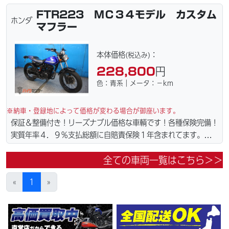
どこでも１万円〜4.5万円にて配達致します！！（離島の場合は
FTR223 ＭＣ３４モデル カスタム
港止めになります）。☆盗難保険加入可能！ｗｅｂローン・カー
ホンダ
マフラー
ド各種取り扱ってます。仕様変更からレストアまで、お気軽にお
問い合わせ下さい。ご契約後の取り置き＆保管無料サービス行っ
てます。当社ホームページにて詳細画像見れます。
本体価格
：
(税込み)
228,800
円
色：青系｜メータ：－km
※納車・登録地によって価格が変わる場合が御座います。
保証＆整備付き！リーズナブル価格な車輌です！各種保険完備！
実質年率４．９％支払総額に自賠責保険１年含まれてます。全国
どこでも１万円〜4.5万円にて配達致します！！（離島の場合は
全ての車両一覧はこちら＞＞
港止めになります）。☆盗難保険加入可能！ｗｅｂローン・カー
ド各種取り扱ってます。仕様変更からレストアまで、お気軽にお
«
1
»
問い合わせ下さい。ご契約後の取り置き＆保管無料サービス行っ
てます。当社ホームページにて詳細画像見れます。