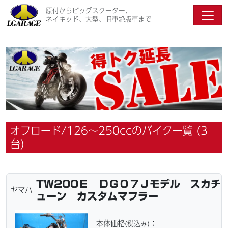
原付からビッグスクーター、
ネイキッド、大型、旧車絶版車まで
オフロード/126～250ccのバイク一覧 (3
台)
TW200Ｅ ＤＧ０７Ｊモデル スカチ
ヤマハ
ューン カスタムマフラー
本体価格
：
(税込み)