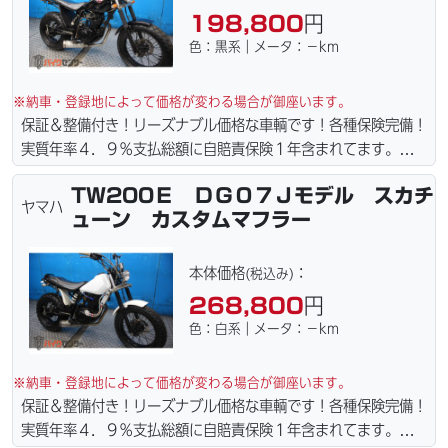
198,800
円
色：黒系｜メータ：－km
※納車・登録地によって価格が変わる場合が御座います。
保証＆整備付き！リーズナブル価格な車輌です！各種保険完備！
実質年率４．９％支払総額に自賠責保険１年含まれてます。全国
どこでも１万円〜4.5万円にて配達致します！！（離島の場合は
TW200Ｅ ＤＧ０７Ｊモデル スカチ
港止めになります）。☆盗難保険加入可能！ｗｅｂローン・カー
ヤマハ
ューン カスタムマフラー
ド各種取り扱ってます。仕様変更からレストアまで、お気軽にお
問い合わせ下さい。ご契約後の取り置き＆保管無料サービス行っ
てます。当社ホームページにて詳細画像見れます。
本体価格
：
(税込み)
268,800
円
色：白系｜メータ：－km
※納車・登録地によって価格が変わる場合が御座います。
保証＆整備付き！リーズナブル価格な車輌です！各種保険完備！
実質年率４．９％支払総額に自賠責保険１年含まれてます。全国