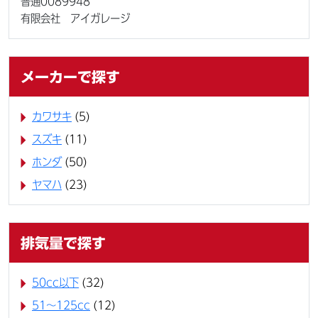
普通0089948
有限会社 アイガレージ
メーカーで探す
カワサキ
(5)
スズキ
(11)
ホンダ
(50)
ヤマハ
(23)
排気量で探す
50cc以下
(32)
51～125cc
(12)