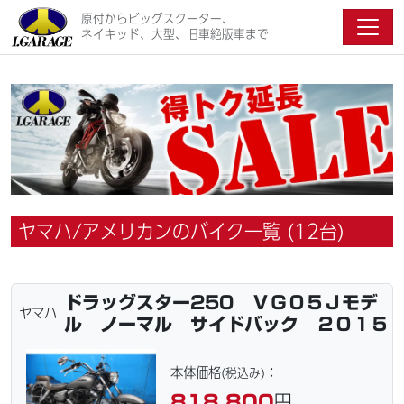
原付からビッグスクーター、
ネイキッド、大型、旧車絶版車まで
ヤマハ/アメリカンのバイク一覧 (12台)
ドラッグスター250 ＶＧ０５Ｊモデ
ヤマハ
ル ノーマル サイドバック ２０１５
本体価格
：
(税込み)
818,800
円