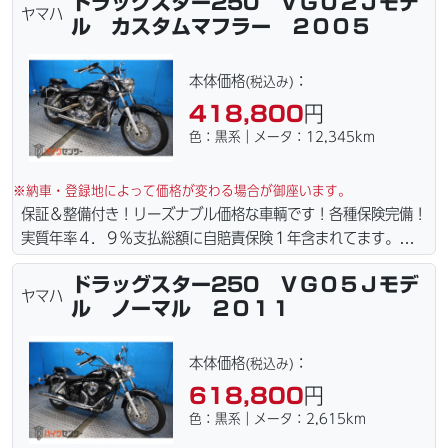
ドラッグスター250 ＶＧ０２Ｊモデ
港止めになります）。☆盗難保険加入可能！ｗｅｂローン・カー
ヤマハ
ル カスタムマフラー ２００５
ド各種取り扱ってます。仕様変更からレストアまで、お気軽にお
問い合わせ下さい。ご契約後の取り置き＆保管無料サービス行っ
てます。当社ホームページにて詳細画像見れます。
本体価格
：
(税込み)
418,800
円
色：黒系｜メータ：12,345km
※納車・登録地によって価格が変わる場合が御座います。
保証＆整備付き！リーズナブル価格な車輌です！各種保険完備！
実質年率４．９％支払総額に自賠責保険１年含まれてます。全国
どこでも１万円〜4.5万円にて配達致します！！（離島の場合は
ドラッグスター250 ＶＧ０５Ｊモデ
港止めになります）。☆盗難保険加入可能！ｗｅｂローン・カー
ヤマハ
ル ノーマル ２０１１
ド各種取り扱ってます。仕様変更からレストアまで、お気軽にお
問い合わせ下さい。ご契約後の取り置き＆保管無料サービス行っ
てます。当社ホームページにて詳細画像見れます。
本体価格
：
(税込み)
618,800
円
色：黒系｜メータ：2,615km