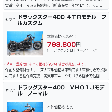
実質年率４．９％支払総額に自賠責保険１年含まれてます。全国
どこでも１万円〜4.5万円にて配達致します！！（離島の場合は
ドラッグスター400 ４ＴＲモデル フ
港止めになります）。☆盗難保険加入可能！ｗｅｂローン・カー
ヤマハ
ルカスタム
ド各種取り扱ってます。仕様変更からレストアまで、お気軽にお
問い合わせ下さい。ご契約後の取り置き＆保管無料サービス行っ
てます。当社ホームページにて詳細画像見れます。
本体価格
：
(税込み)
798,800
円
色：ツヤケシクロ｜メータ：－km
※納車・登録地によって価格が変わる場合が御座います。
保証＆整備付き！リーズナブル価格な車輌です！車検付きでお勧
めです！各種保険完備！実質年率４．９％（３６回まで他回数
６．５％）お支払い総額に車検２年含まれてます。☆盗難保険加
ドラッグスター400 ＶＨ０１Ｊモデ
入可能！全国どこでも１万円〜4.5万円にて配達致します！！
ヤマハ
ル ノーマル
（離島の場合は港止めになります）ｗｅｂローン・カード各種取
り扱ってます。詳しくはお問合わせ下さい。車輌の詳細写真など
メールにて送ってますので何なりとお申し付け下さい。仕様変更
本体価格
：
(税込み)
からレストアまで、お気軽にお問い合わせ下さい。ご契約後の取