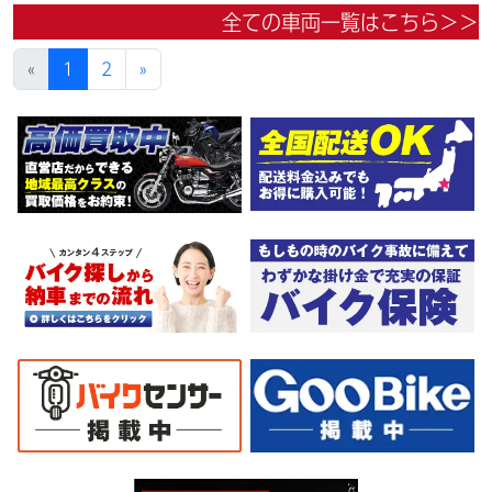
全ての車両一覧はこちら＞＞
港止めになります）。☆盗難保険加入可能！ｗｅｂローン・カー
ド各種取り扱ってます。仕様変更からレストアまで、お気軽にお
«
1
2
»
問い合わせ下さい。ご契約後の取り置き＆保管無料サービス行っ
てます。当社ホームページにて詳細画像見れます。