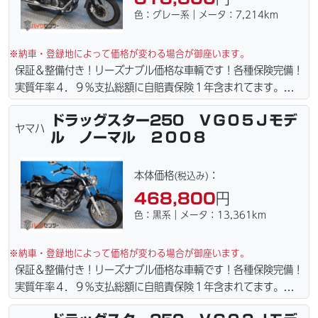
色：グレー系｜メータ：7,214km
※納車・登録地によって価格が変わる場合が御座います。
保証＆整備付き！リーズナブル価格な車輌です！各種保険完備！
実質年率４．９％支払総額に自賠責保険１年含まれてます。全国
どこでも１万円〜4.5万円にて配達致します！！（離島の場合は
ドラッグスター250 ＶＧ０５Ｊモデ
港止めになります）。☆盗難保険加入可能！ｗｅｂローン・カー
ヤマハ
ル ノーマル ２００８
ド各種取り扱ってます。仕様変更からレストアまで、お気軽にお
問い合わせ下さい。ご契約後の取り置き＆保管無料サービス行っ
てます。当社ホームページにて詳細画像見れます。
本体価格
：
(税込み)
468,800
円
色：黒系｜メータ：13,361km
※納車・登録地によって価格が変わる場合が御座います。
保証＆整備付き！リーズナブル価格な車輌です！各種保険完備！
実質年率４．９％支払総額に自賠責保険１年含まれてます。全国
どこでも１万円〜4.5万円にて配達致します！！（離島の場合は