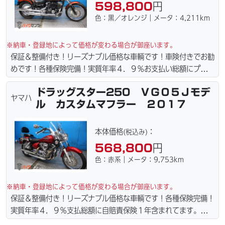
598,800
円
り置き＆保管無料サービス行ってます！当社ホームページにて詳
色：黒／オレンジ｜メータ：4,211km
細画像見れます。
※納車・登録地によって価格が変わる場合が御座います。
保証＆整備付き！リーズナブル価格な車輌です！車険付きでお勧
めです！各種保険完備！実質年率４．９％お支払い総額にプラス
４万円で車検２年に変更できます。☆盗難保険加入可能！全国ど
ドラッグスター250 ＶＧ０５Ｊモデ
こでも１万円〜４．５万円にて配達致します！！（離島の場合は
ヤマハ
ル カスタムマフラー ２０１７
港止めになります）ｗｅｂローン・カード各種取り扱ってます。
詳しくはお問合わせ下さい。車輌の詳細写真などメールにて送っ
てますのでお気軽にお問い合わせ下さい。仕様変更からレストア
本体価格
：
(税込み)
まで、ご契約後の取り置き＆保管無料サービス行ってます！当社
568,800
円
ホームページにて詳細画像見れます。
色：赤系｜メータ：9,753km
※納車・登録地によって価格が変わる場合が御座います。
保証＆整備付き！リーズナブル価格な車輌です！各種保険完備！
実質年率４．９％支払総額に自賠責保険１年含まれてます。全国
どこでも１万円〜4.5万円にて配達致します！！（離島の場合は