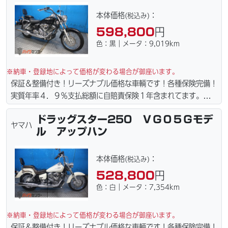
問い合わせ下さい。ご契約後の取り置き＆保管無料サービス行っ
てます。当社ホームページにて詳細画像見れます。
本体価格
：
(税込み)
598,800
円
色：黒｜メータ：9,019km
※納車・登録地によって価格が変わる場合が御座います。
保証＆整備付き！リーズナブル価格な車輌です！各種保険完備！
実質年率４．９％支払総額に自賠責保険１年含まれてます。全国
どこでも１万円〜4.5万円にて配達致します！！（離島の場合は
ドラッグスター250 ＶＧ０５Ｇモデ
港止めになります）。☆盗難保険加入可能！ｗｅｂローン・カー
ヤマハ
ル アップハン
ド各種取り扱ってます。仕様変更からレストアまで、お気軽にお
問い合わせ下さい。ご契約後の取り置き＆保管無料サービス行っ
てます。当社ホームページにて詳細画像見れます。
本体価格
：
(税込み)
528,800
円
色：白｜メータ：7,354km
※納車・登録地によって価格が変わる場合が御座います。
保証＆整備付き！リーズナブル価格な車輌です！各種保険完備！