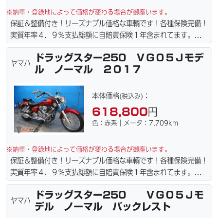
※納車・登録地によって価格が変わる場合が御座います。
保証＆整備付き！リーズナブル価格な車輌です！各種保険完備！
実質年率４．９％支払総額に自賠責保険１年含まれてます。全国
どこでも１万円〜4.5万円にて配達致します！！（離島の場合は
ドラッグスター250 ＶＧ０５Ｊモデ
港止めになります）。☆盗難保険加入可能！ｗｅｂローン・カー
ヤマハ
ル ノーマル ２０１７
ド各種取り扱ってます。仕様変更からレストアまで、お気軽にお
問い合わせ下さい。ご契約後の取り置き＆保管無料サービス行っ
てます。当社ホームページにて詳細画像見れます。
本体価格
：
(税込み)
618,800
円
色：赤系｜メータ：7,709km
※納車・登録地によって価格が変わる場合が御座います。
保証＆整備付き！リーズナブル価格な車輌です！各種保険完備！
実質年率４．９％支払総額に自賠責保険１年含まれてます。全国
どこでも１万円〜4.5万円にて配達致します！！（離島の場合は
ドラッグスター250 ＶＧ０５Ｊモ
港止めになります）。☆盗難保険加入可能！ｗｅｂローン・カー
ヤマハ
デル ノーマル バックレスト
ド各種取り扱ってます。仕様変更からレストアまで、お気軽にお