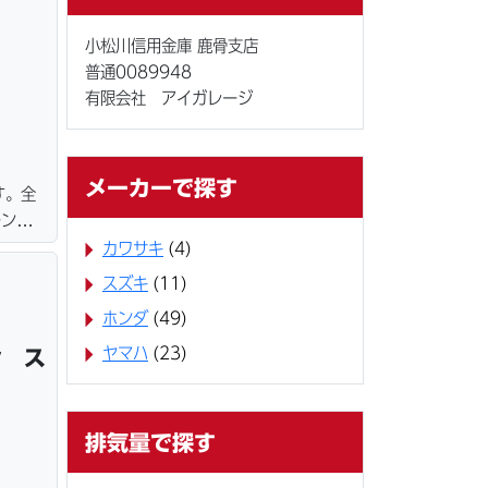
小松川信用金庫 鹿骨支店
普通0089948
有限会社 アイガレージ
メーカーで探す
す。全
ーン・
サービ
カワサキ
(4)
スズキ
(11)
ホンダ
(49)
ヤマハ
(23)
ン ス
排気量で探す