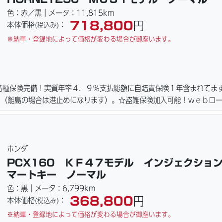
色：赤／黒｜メータ：11,815km
718,800
円
本体価格
：
(税込み)
※納車・登録地によって価格が変わる場合が御座います。
各種保険完備！実質年率４．９％支払総額に自賠責保険１年含まれてま
！（離島の場合は港止めになります）。☆盗難保険加入可能！ｗｅｂロ
アまで、お気軽にお問い合わせ下さい。ご契約後の取り置き＆保管無料
れます。
ホンダ
PCX160 ＫＦ４７モデル インジェクショ
マートキー ノーマル
色：黒｜メータ：6,799km
368,800
円
本体価格
：
(税込み)
※納車・登録地によって価格が変わる場合が御座います。