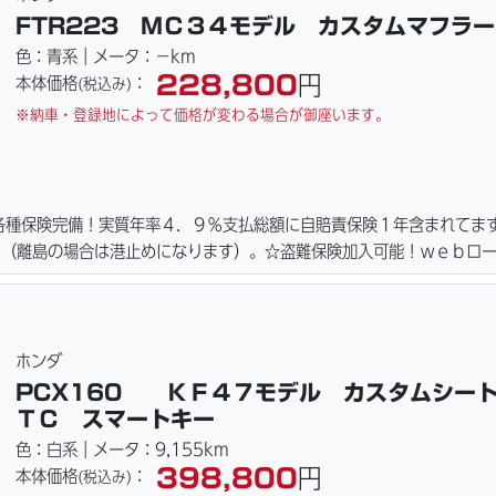
FTR223 ＭＣ３４モデル カスタムマフラー
色：青系｜メータ：－km
228,800
円
本体価格
：
(税込み)
※納車・登録地によって価格が変わる場合が御座います。
各種保険完備！実質年率４．９％支払総額に自賠責保険１年含まれてま
！（離島の場合は港止めになります）。☆盗難保険加入可能！ｗｅｂロ
アまで、お気軽にお問い合わせ下さい。ご契約後の取り置き＆保管無料
れます。
ホンダ
PCX160 ＫＦ４７モデル カスタムシー
ＴＣ スマートキー
色：白系｜メータ：9,155km
398,800
円
本体価格
：
(税込み)