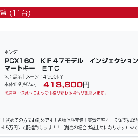
 (11台)
ホンダ
PCX160 ＫＦ４７モデル インジェクショ
マートキー ＥＴＣ
色：黒系｜メータ：4,900km
418,800
円
本体価格
：
(税込み)
※納車・登録地によって価格が変わる場合が御座います。
す！初めての方にお勧めです！各種保険完備！実質年率４．９％支払総
4.5万円にて配達致します！！（離島の場合は港止めになります）ｗ
ーキパッド・ベルト・ウエイトローラー・バッテリー・プラグ・フィル