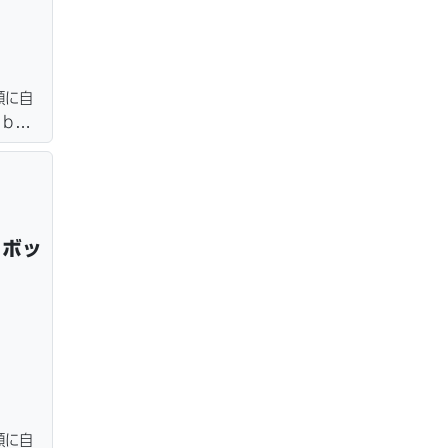
額に自
ｅｂロ
ター・
＆保管
 ボッ
額に自