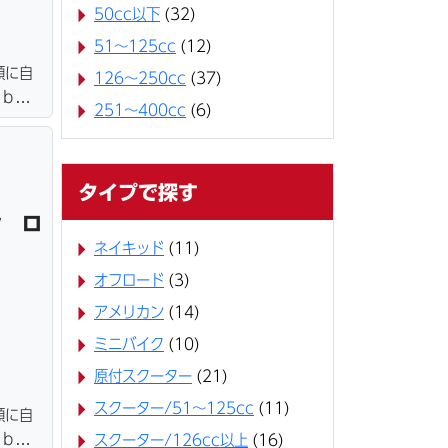
50cc以下
(32)
51～125cc
(12)
額に自
126～250cc
(37)
ｅｂロ
251～400cc
(6)
ター・
＆保管
タイプで探す
ン ロ
ネイキッド
(11)
オフロード
(3)
アメリカン
(14)
ミニバイク
(10)
原付スクーター
(21)
スクーター/51～125cc
(11)
額に自
ｅｂロ
スクーター/126cc以上
(16)