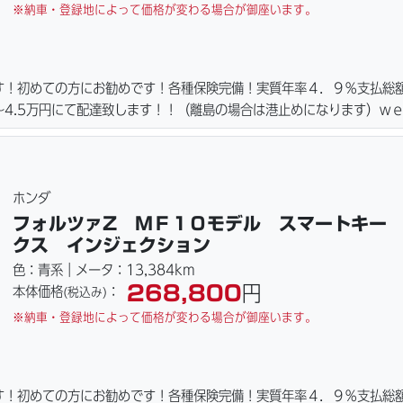
※納車・登録地によって価格が変わる場合が御座います。
す！初めての方にお勧めです！各種保険完備！実質年率４．９％支払総
4.5万円にて配達致します！！（離島の場合は港止めになります）ｗ
ーキパッド・ベルト・ウエイトローラー・バッテリー・プラグ・フィル
ご用意しております。詳しくはお問合わせ下さい。ご契約後の取り置き
詳細画像見れます。
ホンダ
フォルツァZ ＭＦ１０モデル スマートキー
クス インジェクション
色：青系｜メータ：13,384km
268,800
円
本体価格
：
(税込み)
※納車・登録地によって価格が変わる場合が御座います。
す！初めての方にお勧めです！各種保険完備！実質年率４．９％支払総