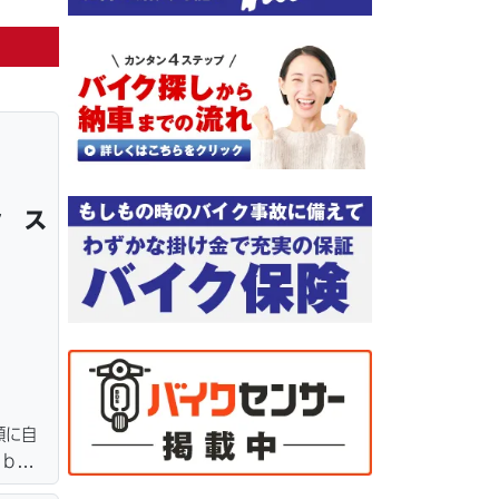
ン ス
額に自
ｅｂロ
ター・