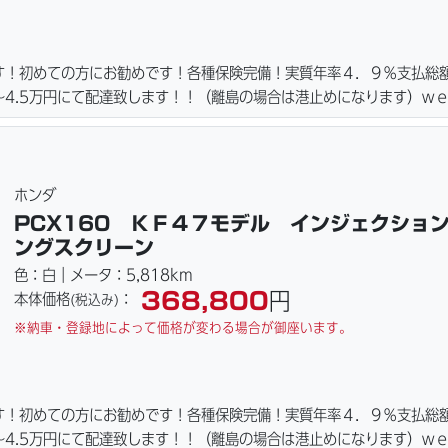
す！初めての方にお勧めです！各種保険完備！実質年率４．９％支払総
4.5万円にて配達致します！！（離島の場合は港止めになります）ｗ
ーキパッド・ベルト・ウエイトローラー・バッテリー・プラグ・フィル
ご用意しております。詳しくはお問合わせ下さい。ご契約後の取り置き
詳細画像見れます。
ホンダ
PCX160 ＫＦ４７モデル インジェクショ
ングスクリーン
色：白｜メータ：5,818km
368,800
円
本体価格
：
(税込み)
※納車・登録地によって価格が変わる場合が御座います。
す！初めての方にお勧めです！各種保険完備！実質年率４．９％支払総
4.5万円にて配達致します！！（離島の場合は港止めになります）ｗ