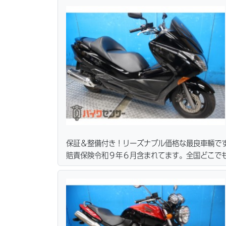
リーズナブルな価格にて消耗品交換プラン１万〜
無料サービス行ってます。当社ホームページにて
保証＆整備付き！リーズナブル価格な最良車輌で
賠責保険令和９年６月含まれてます。全国どこで
ます）ｗｅｂローン・カード・ＰａｙＰａｙ各種
テリー・プラグ・フィルター・リーズナブルな価
い。ご契約後の取り置き＆保管無料サービス行っ