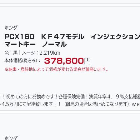
ーキパッド・ベルト・ウエイトローラー・バッテリー・プラグ・フィル
ご用意しております。詳しくはお問合わせ下さい。ご契約後の取り置き
詳細画像見れます。
ホンダ
PCX160 ＫＦ４７モデル インジェクショ
マートキー ノーマル
色：黒｜メータ：2,219km
378,800
円
本体価格
：
(税込み)
※納車・登録地によって価格が変わる場合が御座います。
す！初めての方にお勧めです！各種保険完備！実質年率４．９％支払総
4.5万円にて配達致します！！（離島の場合は港止めになります）ｗ
ーキパッド・ベルト・ウエイトローラー・バッテリー・プラグ・フィル
ご用意しております。詳しくはお問合わせ下さい。ご契約後の取り置き
詳細画像見れます。
ホンダ