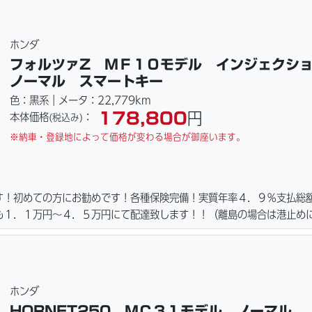
ご用意しております。詳しくはお問合わせ下さい。ご契約後の取り置き
詳細画像見れます。
ホンダ
フォルツァZ ＭＦ１０モデル インジェク
ノーマル スマートキー
色：黒系｜メータ：22,779km
178,800
円
本体価格
：
(税込み)
※納車・登録地によって価格が変わる場合が御座います。
す！初めての方にお勧めです！各種保険完備！実質年率４．９％支払総
も１．１万円〜４．５万円にて配達致します！！（離島の場合は港止め
取り扱ってます。タイヤ・ブレーキパッド・ベルト・ウエイトローラー
格にて消耗品交換プラン１万〜ご用意しております。詳しくはお問合わ
てます。当社ホームページにて詳細画像見れます。
ホンダ
HORNET250 ＭＣ３１モデル ノーマル