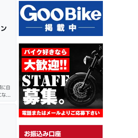
＆保管
ション
額に自
になり
・バッ
せ下さ
お振込み口座