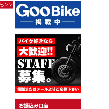
＆保管
ら＞＞
お振込み口座