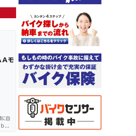
ＡＡモ
額に自
ｅｂロ
ター・