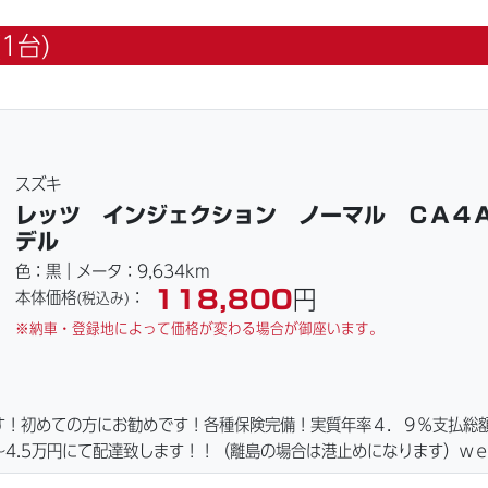
1台)
スズキ
レッツ インジェクション ノーマル ＣＡ４
デル
色：黒｜メータ：9,634km
118,800
円
本体価格
：
(税込み)
※納車・登録地によって価格が変わる場合が御座います。
す！初めての方にお勧めです！各種保険完備！実質年率４．９％支払総
4.5万円にて配達致します！！（離島の場合は港止めになります）ｗ
ーキパッド・ベルト・ウエイトローラー・バッテリー・プラグ・フィル