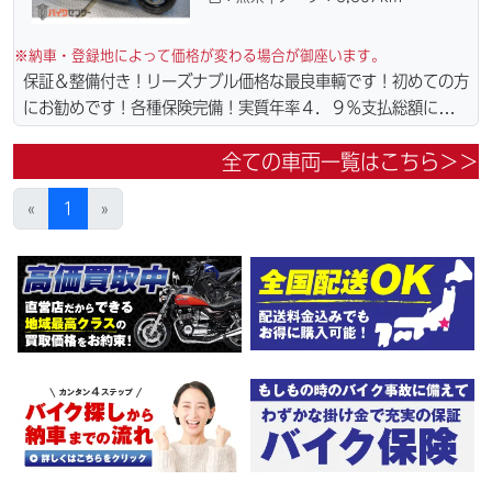
※納車・登録地によって価格が変わる場合が御座います。
保証＆整備付き！リーズナブル価格な最良車輌です！初めての方
にお勧めです！各種保険完備！実質年率４．９％支払総額に自賠
責保険１年含まれてます。全国どこでも１万円〜4.5万円にて配
全ての車両一覧はこちら＞＞
達致します！！（離島の場合は港止めになります）ｗｅｂロー
ン・カード各種取り扱ってます。タイヤ・ブレーキパッド・ベル
«
1
»
ト・ウエイトローラー・バッテリー・プラグ・フィルター・リー
ズナブルな価格にて消耗品交換プラン１万〜ご用意しておりま
す。詳しくはお問合わせ下さい。ご契約後の取り置き＆保管無料
サービス行ってます。当社ホームページにて詳細画像見れます。