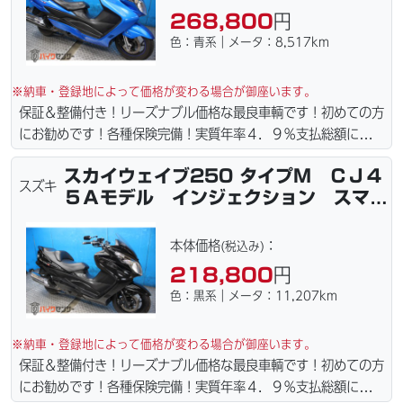
268,800
円
色：青系｜メータ：8,517km
※納車・登録地によって価格が変わる場合が御座います。
保証＆整備付き！リーズナブル価格な最良車輌です！初めての方
にお勧めです！各種保険完備！実質年率４．９％支払総額に自賠
責保険１年含まれてます。全国どこでも１万円〜4.5万円にて配
スカイウェイブ250 タイプM ＣＪ４
達致します！！（離島の場合は港止めになります）ｗｅｂロー
スズキ
５Ａモデル インジェクション スマー
ン・カード各種取り扱ってます。タイヤ・ブレーキパッド・ベル
トキー
ト・ウエイトローラー・バッテリー・プラグ・フィルター・リー
ズナブルな価格にて消耗品交換プラン１万〜ご用意しておりま
本体価格
：
(税込み)
す。詳しくはお問合わせ下さい。ご契約後の取り置き＆保管無料
218,800
円
サービス行ってます。当社ホームページにて詳細画像見れます。
色：黒系｜メータ：11,207km
※納車・登録地によって価格が変わる場合が御座います。
保証＆整備付き！リーズナブル価格な最良車輌です！初めての方
にお勧めです！各種保険完備！実質年率４．９％支払総額に自賠