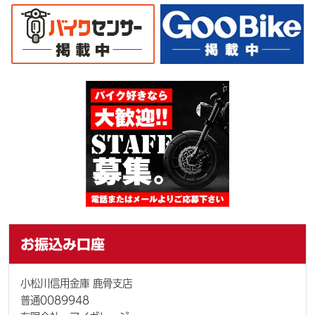
お振込み口座
小松川信用金庫 鹿骨支店
普通0089948