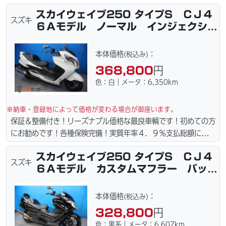
責保険１年含まれてます。全国どこでも１万円〜4.5万円にて配
スカイウェイブ250 タイプS ＣＪ４
達致します！！（離島の場合は港止めになります）ｗｅｂロー
スズキ
６Ａモデル ノーマル インジェクショ
ン・カード各種取り扱ってます。タイヤ・ブレーキパッド・ベル
ン
ト・ウエイトローラー・バッテリー・プラグ・フィルター・リー
ズナブルな価格にて消耗品交換プラン１万〜ご用意しておりま
本体価格
：
(税込み)
す。詳しくはお問合わせ下さい。ご契約後の取り置き＆保管無料
368,800
円
サービス行ってます。当社ホームページにて詳細画像見れます。
色：白｜メータ：6,350km
※納車・登録地によって価格が変わる場合が御座います。
保証＆整備付き！リーズナブル価格な最良車輌です！初めての方
にお勧めです！各種保険完備！実質年率４．９％支払総額に自賠
責保険１年含まれてます。全国どこでも１万円〜4.5万円にて配
スカイウェイブ250 タイプS ＣＪ４
達致します！！（離島の場合は港止めになります）ｗｅｂロー
スズキ
６Ａモデル カスタムマフラー バック
ン・カード各種取り扱ってます。タイヤ・ブレーキパッド・ベル
レスト
ト・ウエイトローラー・バッテリー・プラグ・フィルター・リー
ズナブルな価格にて消耗品交換プラン１万〜ご用意しておりま
本体価格
：
(税込み)
す。詳しくはお問合わせ下さい。ご契約後の取り置き＆保管無料
328,800
円
サービス行ってます。当社ホームページにて詳細画像見れます。
色：黒系｜メータ：6,607km