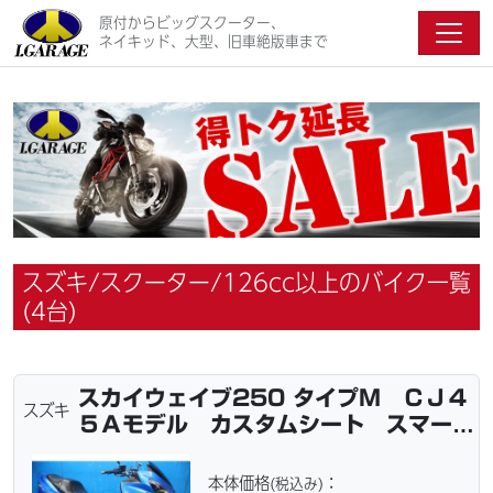
原付からビッグスクーター、
ネイキッド、大型、旧車絶版車まで
スズキ/スクーター/126cc以上のバイク一覧
(4台)
スカイウェイブ250 タイプM ＣＪ４
スズキ
５Ａモデル カスタムシート スマート
キー
本体価格
：
(税込み)