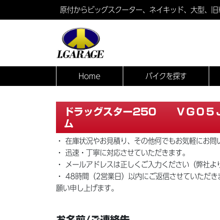
原付からビッグスクーター、ネイキッド、大型、旧
Home
バイクを探す
ドラッグスター250 ＶＧ０５
ム
・ 在庫状況やお見積り、その他何でもお気軽にお問
・ 迅速・丁寧に対応させていただきます。
・ メールアドレスは正しくご入力ください（弊社よ
・ 48時間（2営業日）以内にご返信させていただ
願い申し上げます。
お名前/ご連絡先