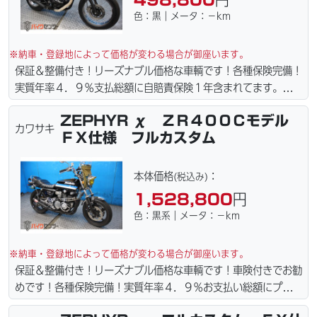
色：黒｜メータ：－km
※納車・登録地によって価格が変わる場合が御座います。
保証＆整備付き！リーズナブル価格な車輌です！各種保険完備！
実質年率４．９％支払総額に自賠責保険１年含まれてます。全国
どこでも１万円〜4.5万円にて配達致します！！（離島の場合は
ZEPHYR χ ＺＲ４００Ｃモデル
港止めになります）。☆盗難保険加入可能！ｗｅｂローン・カー
カワサキ
ＦＸ仕様 フルカスタム
ド各種取り扱ってます。仕様変更からレストアまで、お気軽にお
問い合わせ下さい。ご契約後の取り置き＆保管無料サービス行っ
てます。当社ホームページにて詳細画像見れます。
本体価格
：
(税込み)
1,528,800
円
色：黒系｜メータ：－km
※納車・登録地によって価格が変わる場合が御座います。
保証＆整備付き！リーズナブル価格な車輌です！車険付きでお勧
めです！各種保険完備！実質年率４．９％お支払い総額にプラス
４万円で車検２年に変更できます。☆盗難保険加入可能！全国ど