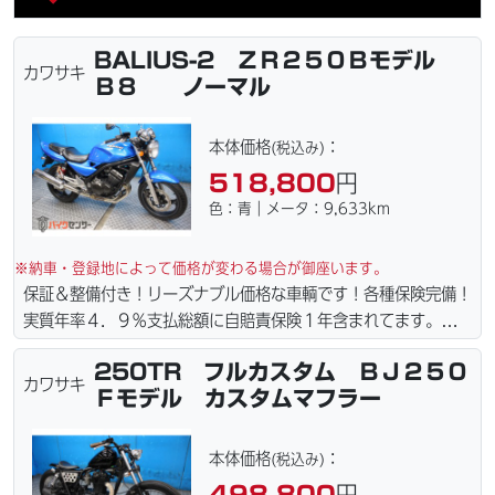
BALIUS-2 ＺＲ２５０Ｂモデル
カワサキ
Ｂ８ ノーマル
本体価格
：
(税込み)
518,800
円
色：青｜メータ：9,633km
※納車・登録地によって価格が変わる場合が御座います。
保証＆整備付き！リーズナブル価格な車輌です！各種保険完備！
実質年率４．９％支払総額に自賠責保険１年含まれてます。全国
どこでも１万円〜4.5万円にて配達致します！！（離島の場合は
250TR フルカスタム ＢＪ２５０
港止めになります）。☆盗難保険加入可能！ｗｅｂローン・カー
カワサキ
Ｆモデル カスタムマフラー
ド各種取り扱ってます。仕様変更からレストアまで、お気軽にお
問い合わせ下さい。ご契約後の取り置き＆保管無料サービス行っ
てます。当社ホームページにて詳細画像見れます。
本体価格
：
(税込み)
498,800
円