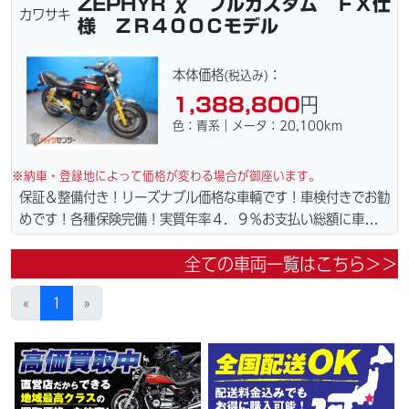
ZEPHYR χ フルカスタム ＦＸ仕
こでも１万円〜４．５万円にて配達致します！！（離島の場合は
カワサキ
様 ＺＲ４００Ｃモデル
港止めになります）ｗｅｂローン・カード各種取り扱ってます。
詳しくはお問合わせ下さい。車輌の詳細写真などメールにて送っ
てますのでお気軽にお問い合わせ下さい。仕様変更からレストア
本体価格
：
(税込み)
まで、ご契約後の取り置き＆保管無料サービス行ってます！当社
1,388,800
円
ホームページにて詳細画像見れます。
色：青系｜メータ：20,100km
※納車・登録地によって価格が変わる場合が御座います。
保証＆整備付き！リーズナブル価格な車輌です！車検付きでお勧
めです！各種保険完備！実質年率４．９％お支払い総額に車検２
年含まれてます。☆盗難保険加入可能！全国どこでも１万円〜
全ての車両一覧はこちら＞＞
４．５万円にて配達致します！！（離島の場合は港止めになりま
す）ｗｅｂローン・カード各種取り扱ってます。詳しくはお問合
«
1
»
わせ下さい。車輌の詳細写真などメールにて送ってますので何な
りとお申し付け下さい。仕様変更からレストアまで、お気軽にお
問い合わせ下さい。ご契約後の取り置き＆保管無料サービス行っ
てます！当社ホームページにて詳細画像見れます。