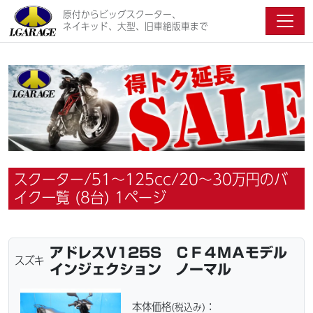
原付からビッグスクーター、
ネイキッド、大型、旧車絶版車まで
スクーター/51～125cc/20〜30万円のバ
イク一覧 (8台) 1ページ
アドレスV125S ＣＦ４ＭＡモデル
スズキ
インジェクション ノーマル
本体価格
：
(税込み)