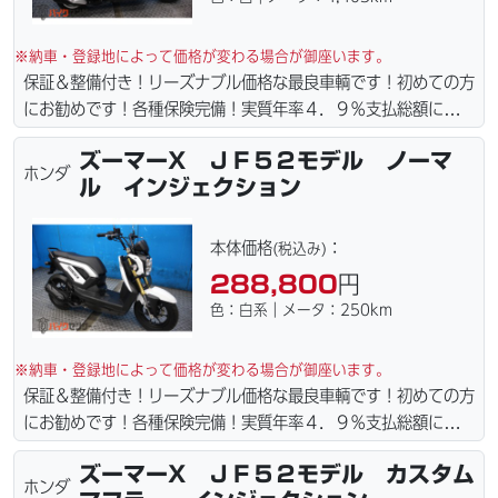
※納車・登録地によって価格が変わる場合が御座います。
保証＆整備付き！リーズナブル価格な最良車輌です！初めての方
にお勧めです！各種保険完備！実質年率４．９％支払総額に自賠
責保険１年含まれてます。全国どこでも１万円〜4.5万円にて配
ズーマーX ＪＦ５２モデル ノーマ
達致します！！（離島の場合は港止めになります）ｗｅｂロー
ホンダ
ル インジェクション
ン・カード各種取り扱ってます。タイヤ・ブレーキパッド・ベル
ト・ウエイトローラー・バッテリー・プラグ・フィルター・リー
ズナブルな価格にて消耗品交換プラン１万〜ご用意しておりま
本体価格
：
(税込み)
す。詳しくはお問合わせ下さい。ご契約後の取り置き＆保管無料
288,800
円
サービス行ってます。当社ホームページにて詳細画像見れます。
色：白系｜メータ：250km
※納車・登録地によって価格が変わる場合が御座います。
保証＆整備付き！リーズナブル価格な最良車輌です！初めての方
にお勧めです！各種保険完備！実質年率４．９％支払総額に自賠
責保険１年含まれてます。全国どこでも１万円〜4.5万円にて配
ズーマーX ＪＦ５２モデル カスタム
達致します！！（離島の場合は港止めになります）ｗｅｂロー
ホンダ