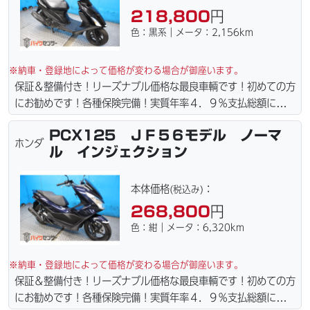
218,800
円
色：黒系｜メータ：2,156km
※納車・登録地によって価格が変わる場合が御座います。
保証＆整備付き！リーズナブル価格な最良車輌です！初めての方
にお勧めです！各種保険完備！実質年率４．９％支払総額に自賠
責保険１年含まれてます。全国どこでも１万円〜4.5万円にて配
PCX125 ＪＦ５６モデル ノーマ
達致します！！（離島の場合は港止めになります）ｗｅｂロー
ホンダ
ル インジェクション
ン・カード各種取り扱ってます。タイヤ・ブレーキパッド・ベル
ト・ウエイトローラー・バッテリー・プラグ・フィルター・リー
ズナブルな価格にて消耗品交換プラン１万〜ご用意しておりま
本体価格
：
(税込み)
す。詳しくはお問合わせ下さい。ご契約後の取り置き＆保管無料
268,800
円
サービス行ってます。当社ホームページにて詳細画像見れます。
色：紺｜メータ：6,320km
※納車・登録地によって価格が変わる場合が御座います。
保証＆整備付き！リーズナブル価格な最良車輌です！初めての方
にお勧めです！各種保険完備！実質年率４．９％支払総額に自賠