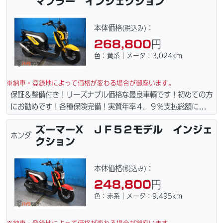
マフラー インジェクション
ン・カード各種取り扱ってます。タイヤ・ブレーキパッド・ベル
ト・ウエイトローラー・バッテリー・プラグ・フィルター・リー
ズナブルな価格にて消耗品交換プラン１万〜ご用意しておりま
本体価格
：
(税込み)
す。詳しくはお問合わせ下さい。ご契約後の取り置き＆保管無料
268,800
円
サービス行ってます。当社ホームページにて詳細画像見れます。
色：黄系｜メータ：3,024km
※納車・登録地によって価格が変わる場合が御座います。
保証＆整備付き！リーズナブル価格な最良車輌です！初めての方
にお勧めです！各種保険完備！実質年率４．９％支払総額に自賠
責保険１年含まれてます。全国どこでも１万円〜4.5万円にて配
ズーマーX ＪＦ５２モデル インジェ
達致します！！（離島の場合は港止めになります）ｗｅｂロー
ホンダ
クション
ン・カード各種取り扱ってます。タイヤ・ブレーキパッド・ベル
ト・ウエイトローラー・バッテリー・プラグ・フィルター・リー
ズナブルな価格にて消耗品交換プラン１万〜ご用意しておりま
本体価格
：
(税込み)
す。詳しくはお問合わせ下さい。ご契約後の取り置き＆保管無料
248,800
円
サービス行ってます。当社ホームページにて詳細画像見れます。
色：赤系｜メータ：9,495km