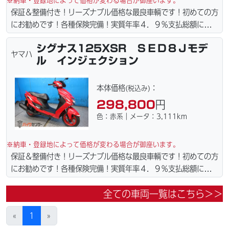
※納車・登録地によって価格が変わる場合が御座います。
保証＆整備付き！リーズナブル価格な最良車輌です！初めての方
にお勧めです！各種保険完備！実質年率４．９％支払総額に自賠
責保険１年含まれてます。全国どこでも１万円〜4.5万円にて配
シグナス125XSR ＳＥＤ８Ｊモデ
達致します！！（離島の場合は港止めになります）ｗｅｂロー
ヤマハ
ル インジェクション
ン・カード各種取り扱ってます。タイヤ・ブレーキパッド・ベル
ト・ウエイトローラー・バッテリー・プラグ・フィルター・リー
ズナブルな価格にて消耗品交換プラン１万〜ご用意しておりま
本体価格
：
(税込み)
す。詳しくはお問合わせ下さい。ご契約後の取り置き＆保管無料
298,800
円
サービス行ってます。当社ホームページにて詳細画像見れます。
色：赤系｜メータ：3,111km
※納車・登録地によって価格が変わる場合が御座います。
保証＆整備付き！リーズナブル価格な最良車輌です！初めての方
にお勧めです！各種保険完備！実質年率４．９％支払総額に自賠
責保険１年含まれてます。全国どこでも１万円〜4.5万円にて配
全ての車両一覧はこちら＞＞
達致します！！（離島の場合は港止めになります）ｗｅｂロー
ン・カード各種取り扱ってます。タイヤ・ブレーキパッド・ベル
«
1
»
ト・ウエイトローラー・バッテリー・プラグ・フィルター・リー