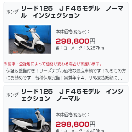
責保険１年含まれてます。全国どこでも１万円〜4.5万円にて配
リード125 ＪＦ４５モデル ノーマ
達致します！！（離島の場合は港止めになります）ｗｅｂロー
ホンダ
ル インジェクション
ン・カード各種取り扱ってます。タイヤ・ブレーキパッド・ベル
ト・ウエイトローラー・バッテリー・プラグ・フィルター・リー
ズナブルな価格にて消耗品交換プラン１万〜ご用意しておりま
本体価格
：
(税込み)
す。詳しくはお問合わせ下さい。ご契約後の取り置き＆保管無料
298,800
円
サービス行ってます。当社ホームページにて詳細画像見れます。
色：白｜メータ：3,287km
※納車・登録地によって価格が変わる場合が御座います。
保証＆整備付き！リーズナブル価格な最良車輌です！初めての方
にお勧めです！各種保険完備！実質年率４．９％支払総額に自賠
責保険１年含まれてます。全国どこでも１万円〜4.5万円にて配
リード125 ＪＦ４５モデル インジ
達致します！！（離島の場合は港止めになります）ｗｅｂロー
ホンダ
ェクション ノーマル
ン・カード各種取り扱ってます。タイヤ・ブレーキパッド・ベル
ト・ウエイトローラー・バッテリー・プラグ・フィルター・リー
ズナブルな価格にて消耗品交換プラン１万〜ご用意しておりま
本体価格
：
(税込み)
す。詳しくはお問合わせ下さい。ご契約後の取り置き＆保管無料
298,800
円
サービス行ってます。当社ホームページにて詳細画像見れます。
色：白｜メータ：4,403km