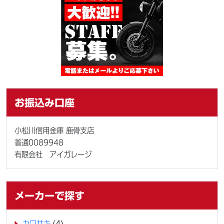
お振込み口座
小松川信用金庫 鹿骨支店
普通0089948
有限会社 アイガレージ
メーカーで探す
カワサキ
(4)