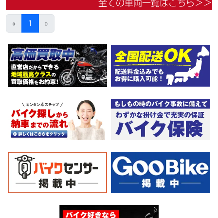
全ての車両一覧はこちら＞＞
こでも１万円〜４．５万円にて配達致します！！（離島の場合は
港止めになります）ｗｅｂローン・カード各種取り扱ってます。
«
1
»
詳しくはお問合わせ下さい。車輌の詳細写真などメールにて送っ
てますのでお気軽にお問い合わせ下さい。仕様変更からレストア
まで、ご契約後の取り置き＆保管無料サービス行ってます！当社
ホームページにて詳細画像見れます。