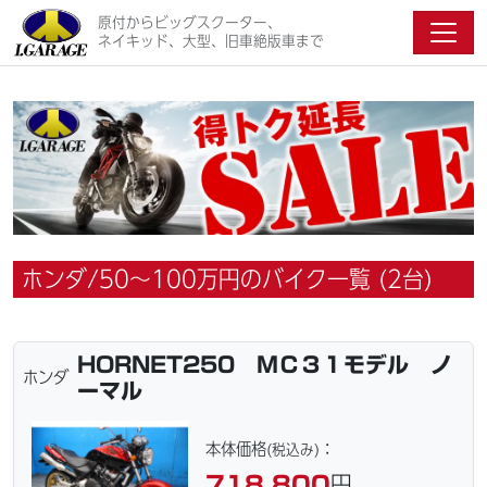
原付からビッグスクーター、
ネイキッド、大型、旧車絶版車まで
ホンダ/50〜100万円のバイク一覧 (2台)
HORNET250 ＭＣ３１モデル ノ
ホンダ
ーマル
本体価格
：
(税込み)
718,800
円