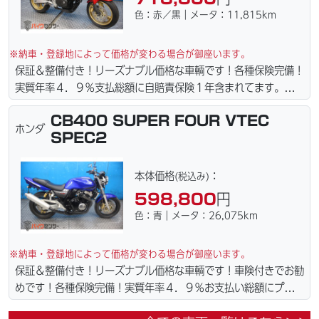
色：赤／黒｜メータ：11,815km
※納車・登録地によって価格が変わる場合が御座います。
保証＆整備付き！リーズナブル価格な車輌です！各種保険完備！
実質年率４．９％支払総額に自賠責保険１年含まれてます。全国
どこでも１万円〜4.5万円にて配達致します！！（離島の場合は
CB400 SUPER FOUR VTEC
港止めになります）。☆盗難保険加入可能！ｗｅｂローン・カー
ホンダ
SPEC2
ド各種取り扱ってます。仕様変更からレストアまで、お気軽にお
問い合わせ下さい。ご契約後の取り置き＆保管無料サービス行っ
てます。当社ホームページにて詳細画像見れます。
本体価格
：
(税込み)
598,800
円
色：青｜メータ：26,075km
※納車・登録地によって価格が変わる場合が御座います。
保証＆整備付き！リーズナブル価格な車輌です！車険付きでお勧
めです！各種保険完備！実質年率４．９％お支払い総額にプラス
４万円で車検２年に変更できます。☆盗難保険加入可能！全国ど