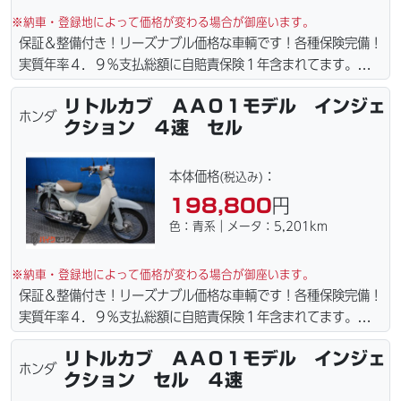
※納車・登録地によって価格が変わる場合が御座います。
保証＆整備付き！リーズナブル価格な車輌です！各種保険完備！
実質年率４．９％支払総額に自賠責保険１年含まれてます。全国
どこでも１万円〜4.5万円にて配達致します！！（離島の場合は
リトルカブ ＡＡ０１モデル インジェ
港止めになります）。☆盗難保険加入可能！ｗｅｂローン・カー
ホンダ
クション ４速 セル
ド各種取り扱ってます。仕様変更からレストアまで、お気軽にお
問い合わせ下さい。ご契約後の取り置き＆保管無料サービス行っ
てます。当社ホームページにて詳細画像見れます。
本体価格
：
(税込み)
198,800
円
色：青系｜メータ：5,201km
※納車・登録地によって価格が変わる場合が御座います。
保証＆整備付き！リーズナブル価格な車輌です！各種保険完備！
実質年率４．９％支払総額に自賠責保険１年含まれてます。全国
どこでも１万円〜4.5万円にて配達致します！！（離島の場合は
リトルカブ ＡＡ０１モデル インジェ
港止めになります）。☆盗難保険加入可能！ｗｅｂローン・カー
ホンダ
クション セル ４速
ド各種取り扱ってます。仕様変更からレストアまで、お気軽にお