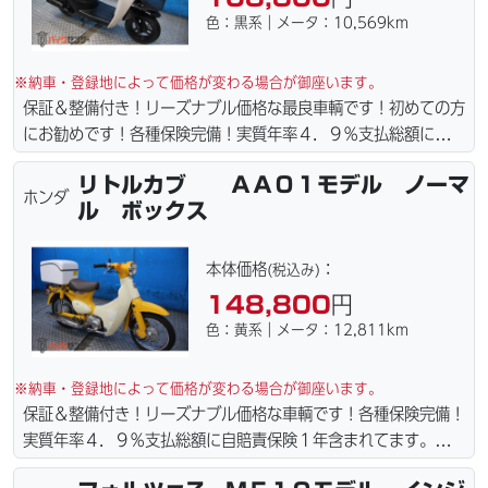
色：黒系｜メータ：10,569km
※納車・登録地によって価格が変わる場合が御座います。
保証＆整備付き！リーズナブル価格な最良車輌です！初めての方
にお勧めです！各種保険完備！実質年率４．９％支払総額に自賠
責保険１年含まれてます。全国どこでも１万円〜4.5万円にて配
リトルカブ ＡＡ０１モデル ノーマ
達致します！！（離島の場合は港止めになります）ｗｅｂロー
ホンダ
ル ボックス
ン・カード各種取り扱ってます。タイヤ・ブレーキパッド・ベル
ト・ウエイトローラー・バッテリー・プラグ・フィルター・リー
ズナブルな価格にて消耗品交換プラン１万〜ご用意しておりま
本体価格
：
(税込み)
す。詳しくはお問合わせ下さい。ご契約後の取り置き＆保管無料
148,800
円
サービス行ってます。当社ホームページにて詳細画像見れます。
色：黄系｜メータ：12,811km
※納車・登録地によって価格が変わる場合が御座います。
保証＆整備付き！リーズナブル価格な車輌です！各種保険完備！
実質年率４．９％支払総額に自賠責保険１年含まれてます。全国
どこでも１万円〜4.5万円にて配達致します！！（離島の場合は