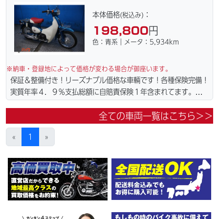
問い合わせ下さい。ご契約後の取り置き＆保管無料サービス行っ
てます。当社ホームページにて詳細画像見れます。
本体価格
：
(税込み)
198,800
円
色：青系｜メータ：5,934km
※納車・登録地によって価格が変わる場合が御座います。
保証＆整備付き！リーズナブル価格な車輌です！各種保険完備！
実質年率４．９％支払総額に自賠責保険１年含まれてます。全国
どこでも１万円〜4.5万円にて配達致します！！（離島の場合は
全ての車両一覧はこちら＞＞
港止めになります）。☆盗難保険加入可能！ｗｅｂローン・カー
ド各種取り扱ってます。仕様変更からレストアまで、お気軽にお
«
1
»
問い合わせ下さい。ご契約後の取り置き＆保管無料サービス行っ
てます。当社ホームページにて詳細画像見れます。