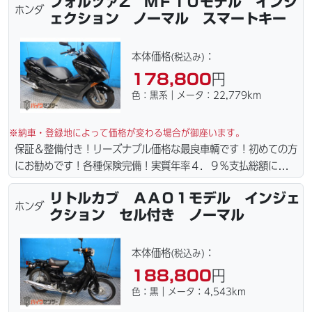
フォルツァZ ＭＦ１０モデル インジ
港止めになります）。☆盗難保険加入可能！ｗｅｂローン・カー
ホンダ
ェクション ノーマル スマートキー
ド各種取り扱ってます。仕様変更からレストアまで、お気軽にお
問い合わせ下さい。ご契約後の取り置き＆保管無料サービス行っ
てます。当社ホームページにて詳細画像見れます。
本体価格
：
(税込み)
178,800
円
色：黒系｜メータ：22,779km
※納車・登録地によって価格が変わる場合が御座います。
保証＆整備付き！リーズナブル価格な最良車輌です！初めての方
にお勧めです！各種保険完備！実質年率４．９％支払総額に自賠
責保険令和９年６月含まれてます。全国どこでも１．１万円〜
リトルカブ ＡＡ０１モデル インジェ
４．５万円にて配達致します！！（離島の場合は港止めになりま
ホンダ
クション セル付き ノーマル
す）ｗｅｂローン・カード・ＰａｙＰａｙ各種取り扱ってます。
タイヤ・ブレーキパッド・ベルト・ウエイトローラー・バッテリ
ー・プラグ・フィルター・リーズナブルな価格にて消耗品交換プ
本体価格
：
(税込み)
ラン１万〜ご用意しております。詳しくはお問合わせ下さい。ご
188,800
円
契約後の取り置き＆保管無料サービス行ってます。当社ホームペ
色：黒｜メータ：4,543km
ージにて詳細画像見れます。