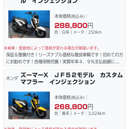
ル インジェクション
ン・カード各種取り扱ってます。タイヤ・ブレーキパッド・ベル
ト・ウエイトローラー・バッテリー・プラグ・フィルター・リー
ズナブルな価格にて消耗品交換プラン１万〜ご用意しておりま
本体価格
：
(税込み)
す。詳しくはお問合わせ下さい。ご契約後の取り置き＆保管無料
288,800
円
サービス行ってます。当社ホームページにて詳細画像見れます。
色：白系｜メータ：250km
※納車・登録地によって価格が変わる場合が御座います。
保証＆整備付き！リーズナブル価格な最良車輌です！初めての方
にお勧めです！各種保険完備！実質年率４．９％支払総額に自賠
責保険１年含まれてます。全国どこでも１万円〜4.5万円にて配
ズーマーX ＪＦ５２モデル カスタム
達致します！！（離島の場合は港止めになります）ｗｅｂロー
ホンダ
マフラー インジェクション
ン・カード各種取り扱ってます。タイヤ・ブレーキパッド・ベル
ト・ウエイトローラー・バッテリー・プラグ・フィルター・リー
ズナブルな価格にて消耗品交換プラン１万〜ご用意しておりま
本体価格
：
(税込み)
す。詳しくはお問合わせ下さい。ご契約後の取り置き＆保管無料
268,800
円
サービス行ってます。当社ホームページにて詳細画像見れます。
色：黄系｜メータ：3,024km