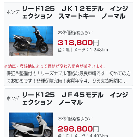
責保険１年含まれてます。全国どこでも１万円〜4.5万円にて配
リード125 ＪＫ１２モデル インジ
達致します！！（離島の場合は港止めになります）ｗｅｂロー
ホンダ
ェクション スマートキー ノーマル
ン・カード各種取り扱ってます。タイヤ・ブレーキパッド・ベル
ト・ウエイトローラー・バッテリー・プラグ・フィルター・リー
ズナブルな価格にて消耗品交換プラン１万〜ご用意しておりま
本体価格
：
(税込み)
す。詳しくはお問合わせ下さい。ご契約後の取り置き＆保管無料
318,800
円
サービス行ってます。当社ホームページにて詳細画像見れます。
色：黒｜メータ：1,248km
※納車・登録地によって価格が変わる場合が御座います。
保証＆整備付き！リーズナブル価格な最良車輌です！初めての方
にお勧めです！各種保険完備！実質年率４．９％支払総額に自賠
責保険１年含まれてます。全国どこでも１万円〜4.5万円にて配
リード125 ＪＦ４５モデル インジ
達致します！！（離島の場合は港止めになります）ｗｅｂロー
ホンダ
ェクション ノーマル
ン・カード各種取り扱ってます。タイヤ・ブレーキパッド・ベル
ト・ウエイトローラー・バッテリー・プラグ・フィルター・リー
ズナブルな価格にて消耗品交換プラン１万〜ご用意しておりま
本体価格
：
(税込み)
す。詳しくはお問合わせ下さい。ご契約後の取り置き＆保管無料
298,800
円
サービス行ってます。当社ホームページにて詳細画像見れます。
色：白｜メータ：4,403km