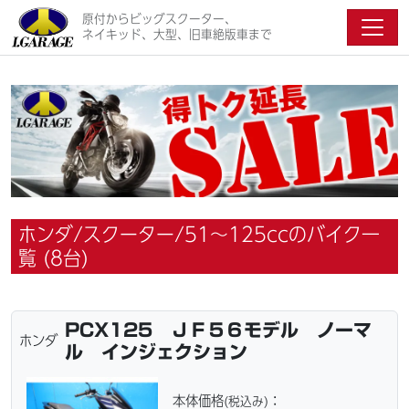
原付からビッグスクーター、
ネイキッド、大型、旧車絶版車まで
ホンダ/スクーター/51～125ccのバイク一
覧 (8台)
PCX125 ＪＦ５６モデル ノーマ
ホンダ
ル インジェクション
本体価格
：
(税込み)