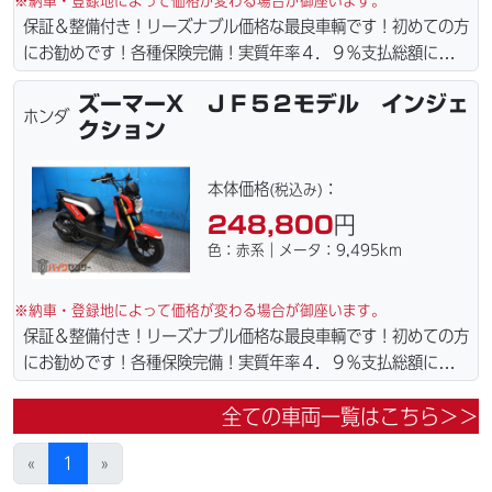
※納車・登録地によって価格が変わる場合が御座います。
保証＆整備付き！リーズナブル価格な最良車輌です！初めての方
にお勧めです！各種保険完備！実質年率４．９％支払総額に自賠
責保険１年含まれてます。全国どこでも１万円〜4.5万円にて配
ズーマーX ＪＦ５２モデル インジェ
達致します！！（離島の場合は港止めになります）ｗｅｂロー
ホンダ
クション
ン・カード各種取り扱ってます。タイヤ・ブレーキパッド・ベル
ト・ウエイトローラー・バッテリー・プラグ・フィルター・リー
ズナブルな価格にて消耗品交換プラン１万〜ご用意しておりま
本体価格
：
(税込み)
す。詳しくはお問合わせ下さい。ご契約後の取り置き＆保管無料
248,800
円
サービス行ってます。当社ホームページにて詳細画像見れます。
色：赤系｜メータ：9,495km
※納車・登録地によって価格が変わる場合が御座います。
保証＆整備付き！リーズナブル価格な最良車輌です！初めての方
にお勧めです！各種保険完備！実質年率４．９％支払総額に自賠
責保険１年含まれてます。全国どこでも１万円〜4.5万円にて配
全ての車両一覧はこちら＞＞
達致します！！（離島の場合は港止めになります）ｗｅｂロー
ン・カード各種取り扱ってます。タイヤ・ブレーキパッド・ベル
«
1
»
ト・ウエイトローラー・バッテリー・プラグ・フィルター・リー