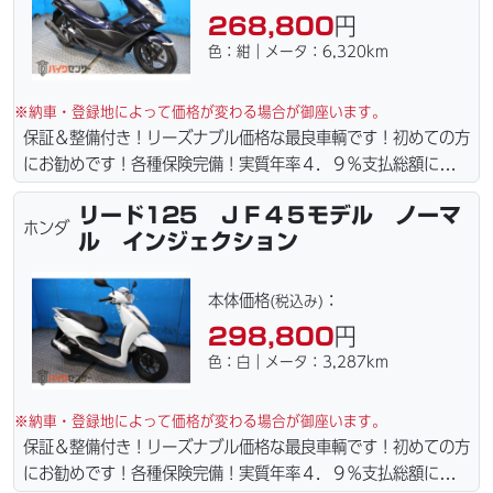
268,800
円
色：紺｜メータ：6,320km
※納車・登録地によって価格が変わる場合が御座います。
保証＆整備付き！リーズナブル価格な最良車輌です！初めての方
にお勧めです！各種保険完備！実質年率４．９％支払総額に自賠
責保険１年含まれてます。全国どこでも１万円〜4.5万円にて配
リード125 ＪＦ４５モデル ノーマ
達致します！！（離島の場合は港止めになります）ｗｅｂロー
ホンダ
ル インジェクション
ン・カード各種取り扱ってます。タイヤ・ブレーキパッド・ベル
ト・ウエイトローラー・バッテリー・プラグ・フィルター・リー
ズナブルな価格にて消耗品交換プラン１万〜ご用意しておりま
本体価格
：
(税込み)
す。詳しくはお問合わせ下さい。ご契約後の取り置き＆保管無料
298,800
円
サービス行ってます。当社ホームページにて詳細画像見れます。
色：白｜メータ：3,287km
※納車・登録地によって価格が変わる場合が御座います。
保証＆整備付き！リーズナブル価格な最良車輌です！初めての方
にお勧めです！各種保険完備！実質年率４．９％支払総額に自賠