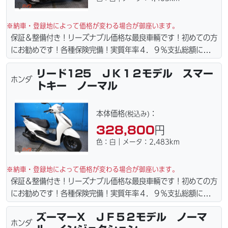
※納車・登録地によって価格が変わる場合が御座います。
保証＆整備付き！リーズナブル価格な最良車輌です！初めての方
にお勧めです！各種保険完備！実質年率４．９％支払総額に自賠
責保険１年含まれてます。全国どこでも１万円〜4.5万円にて配
リード125 ＪＫ１２モデル スマー
達致します！！（離島の場合は港止めになります）ｗｅｂロー
ホンダ
トキー ノーマル
ン・カード各種取り扱ってます。タイヤ・ブレーキパッド・ベル
ト・ウエイトローラー・バッテリー・プラグ・フィルター・リー
ズナブルな価格にて消耗品交換プラン１万〜ご用意しておりま
本体価格
：
(税込み)
す。詳しくはお問合わせ下さい。ご契約後の取り置き＆保管無料
328,800
円
サービス行ってます。当社ホームページにて詳細画像見れます。
色：白｜メータ：2,483km
※納車・登録地によって価格が変わる場合が御座います。
保証＆整備付き！リーズナブル価格な最良車輌です！初めての方
にお勧めです！各種保険完備！実質年率４．９％支払総額に自賠
責保険１年含まれてます。全国どこでも１万円〜4.5万円にて配
ズーマーX ＪＦ５２モデル ノーマ
達致します！！（離島の場合は港止めになります）ｗｅｂロー
ホンダ