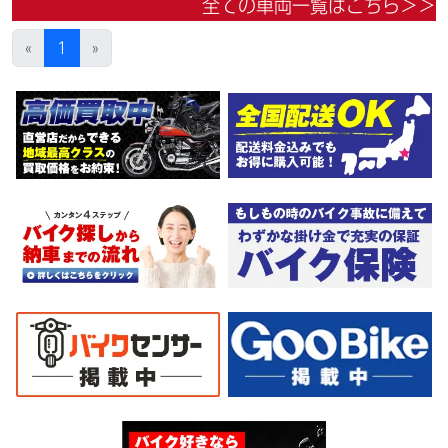
全ての車両一覧はこちら＞＞
４．５万円にて配達致します！！（離島の場合は港止めになりま
す）ｗｅｂローン・カード各種取り扱ってます。詳しくはお問合
«
1
»
わせ下さい。車輌の詳細写真などメールにて送ってますので何な
りとお申し付け下さい。仕様変更からレストアまで、お気軽にお
問い合わせ下さい。ご契約後の取り置き＆保管無料サービス行っ
てます！当社ホームページにて詳細画像見れます。