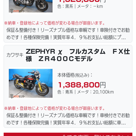
色：黒系｜メータ：－km
※納車・登録地によって価格が変わる場合が御座います。
保証＆整備付き！リーズナブル価格な車輌です！車険付きでお勧
めです！各種保険完備！実質年率４．９％お支払い総額にプラス
４万円で車検２年に変更できます。☆盗難保険加入可能！全国ど
ZEPHYR χ フルカスタム ＦＸ仕
こでも１万円〜４．５万円にて配達致します！！（離島の場合は
カワサキ
様 ＺＲ４００Ｃモデル
港止めになります）ｗｅｂローン・カード各種取り扱ってます。
詳しくはお問合わせ下さい。車輌の詳細写真などメールにて送っ
てますのでお気軽にお問い合わせ下さい。仕様変更からレストア
本体価格
：
(税込み)
まで、ご契約後の取り置き＆保管無料サービス行ってます！当社
1,388,800
円
ホームページにて詳細画像見れます。
色：青系｜メータ：20,100km
※納車・登録地によって価格が変わる場合が御座います。
保証＆整備付き！リーズナブル価格な車輌です！車検付きでお勧
めです！各種保険完備！実質年率４．９％お支払い総額に車検２
年含まれてます。☆盗難保険加入可能！全国どこでも１万円〜