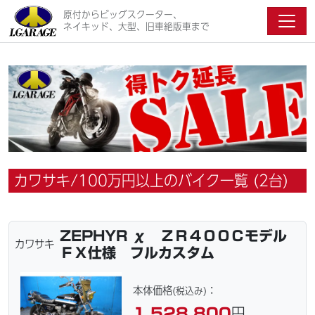
原付からビッグスクーター、
ネイキッド、大型、旧車絶版車まで
カワサキ/100万円以上のバイク一覧 (2台)
ZEPHYR χ ＺＲ４００Ｃモデル
カワサキ
ＦＸ仕様 フルカスタム
本体価格
：
(税込み)
1,528,800
円