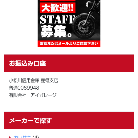
お振込み口座
小松川信用金庫 鹿骨支店
普通0089948
有限会社 アイガレージ
メーカーで探す
カワサキ
(4)