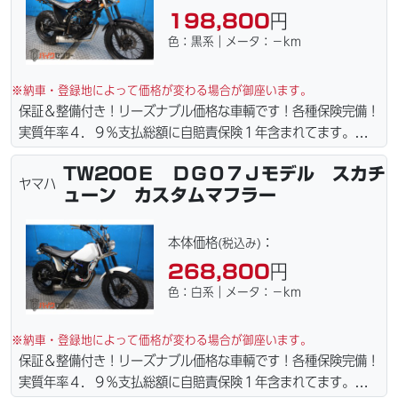
198,800
円
色：黒系｜メータ：－km
※納車・登録地によって価格が変わる場合が御座います。
保証＆整備付き！リーズナブル価格な車輌です！各種保険完備！
実質年率４．９％支払総額に自賠責保険１年含まれてます。全国
どこでも１万円〜4.5万円にて配達致します！！（離島の場合は
TW200Ｅ ＤＧ０７Ｊモデル スカチ
港止めになります）。☆盗難保険加入可能！ｗｅｂローン・カー
ヤマハ
ューン カスタムマフラー
ド各種取り扱ってます。仕様変更からレストアまで、お気軽にお
問い合わせ下さい。ご契約後の取り置き＆保管無料サービス行っ
てます。当社ホームページにて詳細画像見れます。
本体価格
：
(税込み)
268,800
円
色：白系｜メータ：－km
※納車・登録地によって価格が変わる場合が御座います。
保証＆整備付き！リーズナブル価格な車輌です！各種保険完備！
実質年率４．９％支払総額に自賠責保険１年含まれてます。全国