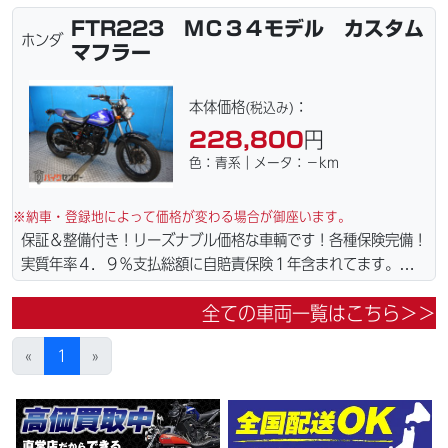
どこでも１万円〜4.5万円にて配達致します！！（離島の場合は
FTR223 ＭＣ３４モデル カスタム
港止めになります）。☆盗難保険加入可能！ｗｅｂローン・カー
ホンダ
マフラー
ド各種取り扱ってます。仕様変更からレストアまで、お気軽にお
問い合わせ下さい。ご契約後の取り置き＆保管無料サービス行っ
てます。当社ホームページにて詳細画像見れます。
本体価格
：
(税込み)
228,800
円
色：青系｜メータ：－km
※納車・登録地によって価格が変わる場合が御座います。
保証＆整備付き！リーズナブル価格な車輌です！各種保険完備！
実質年率４．９％支払総額に自賠責保険１年含まれてます。全国
どこでも１万円〜4.5万円にて配達致します！！（離島の場合は
全ての車両一覧はこちら＞＞
港止めになります）。☆盗難保険加入可能！ｗｅｂローン・カー
ド各種取り扱ってます。仕様変更からレストアまで、お気軽にお
«
1
»
問い合わせ下さい。ご契約後の取り置き＆保管無料サービス行っ
てます。当社ホームページにて詳細画像見れます。