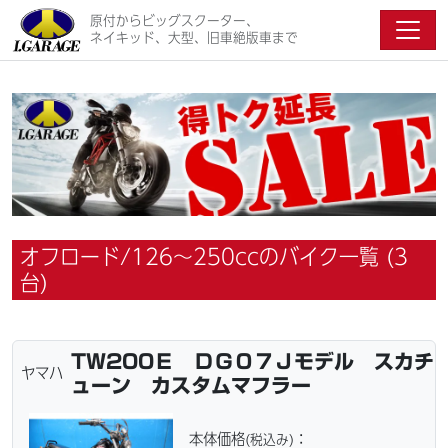
原付からビッグスクーター、
ネイキッド、大型、旧車絶版車まで
オフロード/126～250ccのバイク一覧 (3
台)
TW200Ｅ ＤＧ０７Ｊモデル スカチ
ヤマハ
ューン カスタムマフラー
本体価格
：
(税込み)