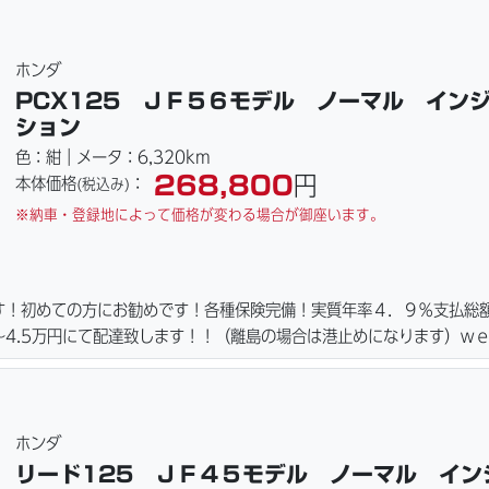
ご用意しております。詳しくはお問合わせ下さい。ご契約後の取り置き
詳細画像見れます。
ホンダ
PCX125 ＪＦ５６モデル ノーマル イン
ション
色：紺｜メータ：6,320km
268,800
円
本体価格
：
(税込み)
※納車・登録地によって価格が変わる場合が御座います。
す！初めての方にお勧めです！各種保険完備！実質年率４．９％支払総
4.5万円にて配達致します！！（離島の場合は港止めになります）ｗ
ーキパッド・ベルト・ウエイトローラー・バッテリー・プラグ・フィル
ご用意しております。詳しくはお問合わせ下さい。ご契約後の取り置き
詳細画像見れます。
ホンダ
リード125 ＪＦ４５モデル ノーマル イン