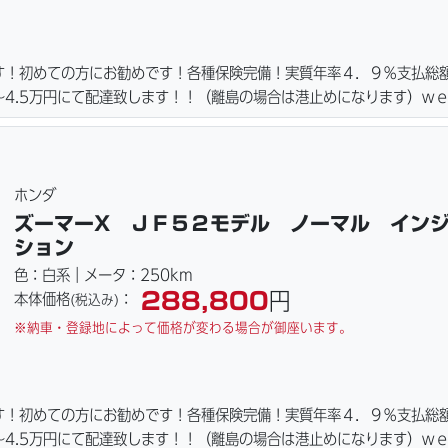
す！初めての方にお勧めです！各種保険完備！実質年率４．９％支払総
4.5万円にて配達致します！！（離島の場合は港止めになります）ｗ
ーキパッド・ベルト・ウエイトローラー・バッテリー・プラグ・フィル
ご用意しております。詳しくはお問合わせ下さい。ご契約後の取り置き
詳細画像見れます。
ホンダ
ズーマーX ＪＦ５２モデル ノーマル イン
ション
色：白系｜メータ：250km
288,800
円
本体価格
：
(税込み)
※納車・登録地によって価格が変わる場合が御座います。
す！初めての方にお勧めです！各種保険完備！実質年率４．９％支払総
4.5万円にて配達致します！！（離島の場合は港止めになります）ｗ