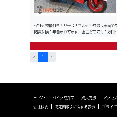
保証＆整備付き！リーズナブル価格な最良車輌で
賠責保険１年含まれてます。全国どこでも１万円〜
ーン・カード各種取り扱ってます。タイヤ・ブレ
リーズナブルな価格にて消耗品交換プラン１万〜
無料サービス行ってます。当社ホームページにて
«
1
»
HOME
バイクを探す
購入方法
アクセ
会社概要
特定商取引に関する表示
プライバ