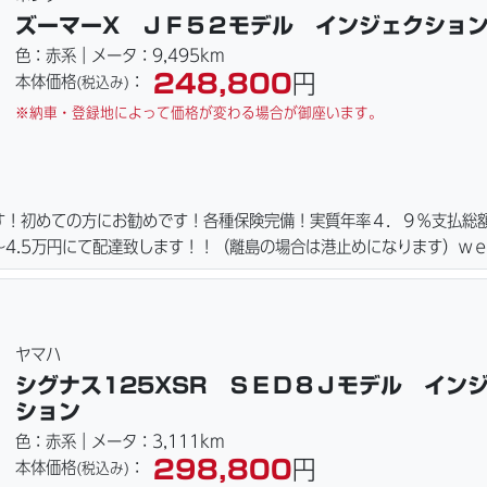
ズーマーX ＪＦ５２モデル インジェクショ
色：赤系｜メータ：9,495km
248,800
円
本体価格
：
(税込み)
※納車・登録地によって価格が変わる場合が御座います。
す！初めての方にお勧めです！各種保険完備！実質年率４．９％支払総
4.5万円にて配達致します！！（離島の場合は港止めになります）ｗ
ーキパッド・ベルト・ウエイトローラー・バッテリー・プラグ・フィル
ご用意しております。詳しくはお問合わせ下さい。ご契約後の取り置き
詳細画像見れます。
ヤマハ
シグナス125XSR ＳＥＤ８Ｊモデル イン
ション
色：赤系｜メータ：3,111km
298,800
円
本体価格
：
(税込み)