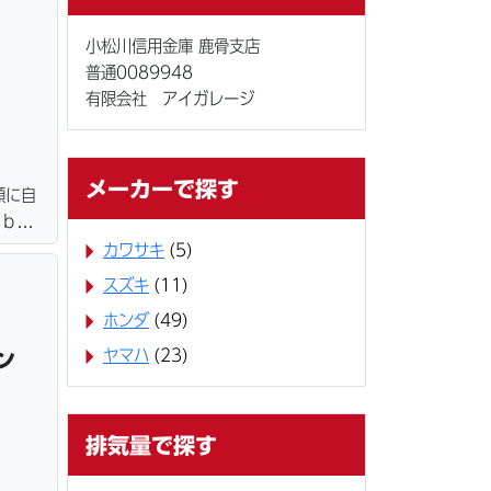
小松川信用金庫 鹿骨支店
普通0089948
有限会社 アイガレージ
メーカーで探す
額に自
ｅｂロ
ター・
カワサキ
(5)
＆保管
スズキ
(11)
ホンダ
(49)
ヤマハ
(23)
ョン
排気量で探す