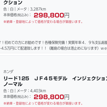
クション
色：白｜メータ：3,287km
298,800
円
本体価格
：
(税込み)
※納車・登録地によって価格が変わる場合が御座います。
す！初めての方にお勧めです！各種保険完備！実質年率４．９％支払総
4.5万円にて配達致します！！（離島の場合は港止めになります）ｗ
ーキパッド・ベルト・ウエイトローラー・バッテリー・プラグ・フィル
ご用意しております。詳しくはお問合わせ下さい。ご契約後の取り置き
詳細画像見れます。
ホンダ
リード125 ＪＦ４５モデル インジェクシ
ノーマル
色：白｜メータ：4,403km
298,800
円
本体価格
：
(税込み)
※納車・登録地によって価格が変わる場合が御座います。