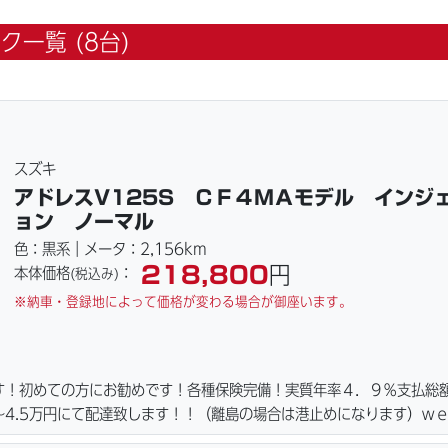
ク一覧 (8台)
スズキ
アドレスV125S ＣＦ４ＭＡモデル インジ
ョン ノーマル
色：黒系｜メータ：2,156km
218,800
円
本体価格
：
(税込み)
※納車・登録地によって価格が変わる場合が御座います。
す！初めての方にお勧めです！各種保険完備！実質年率４．９％支払総
4.5万円にて配達致します！！（離島の場合は港止めになります）ｗ
ーキパッド・ベルト・ウエイトローラー・バッテリー・プラグ・フィル