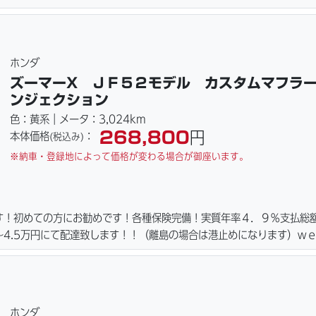
ーキパッド・ベルト・ウエイトローラー・バッテリー・プラグ・フィル
ご用意しております。詳しくはお問合わせ下さい。ご契約後の取り置き
詳細画像見れます。
ホンダ
ズーマーX ＪＦ５２モデル カスタムマフラ
ンジェクション
色：黄系｜メータ：3,024km
268,800
円
本体価格
：
(税込み)
※納車・登録地によって価格が変わる場合が御座います。
す！初めての方にお勧めです！各種保険完備！実質年率４．９％支払総
4.5万円にて配達致します！！（離島の場合は港止めになります）ｗ
ーキパッド・ベルト・ウエイトローラー・バッテリー・プラグ・フィル
ご用意しております。詳しくはお問合わせ下さい。ご契約後の取り置き
詳細画像見れます。
ホンダ