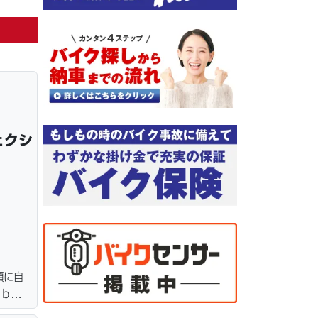
ェクシ
額に自
ｅｂロ
ター・