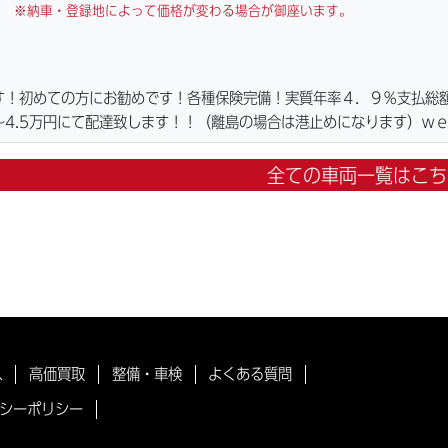
※納車・登録地によって価格が変わる場合が御座います。
す！初めての方にお勧めです！各種保険完備！実質年率４．９％支払総
4.5万円にて配達致します！！（離島の場合は港止めになります）ｗ
ーキパッド・ベルト・ウエイトローラー・バッテリー・プラグ・フィル
ご用意しております。詳しくはお問合わせ下さい。ご契約後の取り置き
全ての車両一覧はこち
詳細画像見れます。
ス
高価買取
整備・車検
よくある質問
シーポリシー