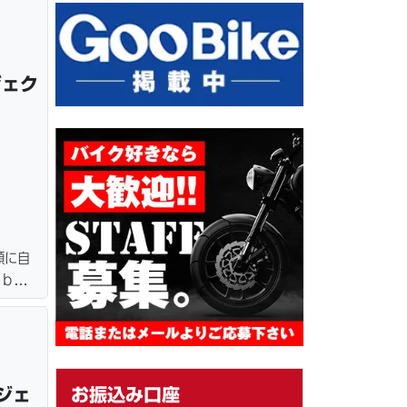
＆保管
ジェク
額に自
ｅｂロ
ター・
＆保管
ジェ
お振込み口座