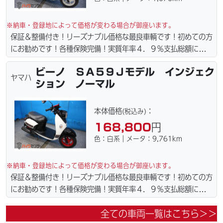
※納車・登録地によって価格が変わる場合が御座います。
保証＆整備付き！リーズナブル価格な最良車輌です！初めての方
にお勧めです！各種保険完備！実質年率４．９％支払総額に自賠
責保険１年含まれてます。全国どこでも１万円〜4.5万円にて配
ビーノ ＳＡ５９Ｊモデル インジェク
達致します！！（離島の場合は港止めになります）ｗｅｂロー
ヤマハ
ション ノーマル
ン・カード各種取り扱ってます。タイヤ・ブレーキパッド・ベル
ト・ウエイトローラー・バッテリー・プラグ・フィルター・リー
ズナブルな価格にて消耗品交換プラン１万〜ご用意しておりま
本体価格
：
(税込み)
す。詳しくはお問合わせ下さい。ご契約後の取り置き＆保管無料
168,800
円
サービス行ってます。当社ホームページにて詳細画像見れます。
色：白系｜メータ：9,761km
※納車・登録地によって価格が変わる場合が御座います。
保証＆整備付き！リーズナブル価格な最良車輌です！初めての方
にお勧めです！各種保険完備！実質年率４．９％支払総額に自賠
責保険１年含まれてます。全国どこでも１万円〜4.5万円にて配
全ての車両一覧はこちら＞＞
達致します！！（離島の場合は港止めになります）ｗｅｂロー