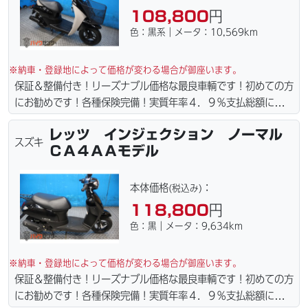
108,800
円
色：黒系｜メータ：10,569km
※納車・登録地によって価格が変わる場合が御座います。
保証＆整備付き！リーズナブル価格な最良車輌です！初めての方
にお勧めです！各種保険完備！実質年率４．９％支払総額に自賠
責保険１年含まれてます。全国どこでも１万円〜4.5万円にて配
レッツ インジェクション ノーマル
達致します！！（離島の場合は港止めになります）ｗｅｂロー
スズキ
ＣＡ４ＡＡモデル
ン・カード各種取り扱ってます。タイヤ・ブレーキパッド・ベル
ト・ウエイトローラー・バッテリー・プラグ・フィルター・リー
ズナブルな価格にて消耗品交換プラン１万〜ご用意しておりま
本体価格
：
(税込み)
す。詳しくはお問合わせ下さい。ご契約後の取り置き＆保管無料
118,800
円
サービス行ってます。当社ホームページにて詳細画像見れます。
色：黒｜メータ：9,634km
※納車・登録地によって価格が変わる場合が御座います。
保証＆整備付き！リーズナブル価格な最良車輌です！初めての方
にお勧めです！各種保険完備！実質年率４．９％支払総額に自賠