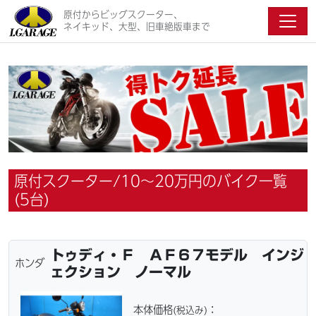
原付からビッグスクーター、
ネイキッド、大型、旧車絶版車まで
原付スクーター/10〜20万円のバイク一覧
(5台)
トゥディ・Ｆ ＡＦ６７モデル インジ
ホンダ
ェクション ノーマル
本体価格
：
(税込み)