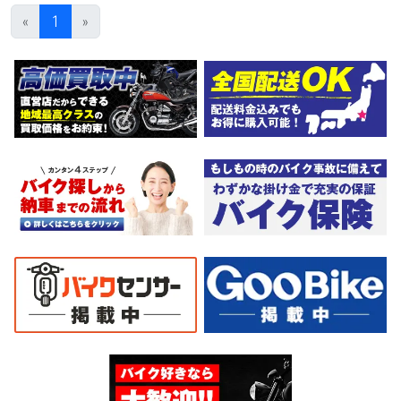
ン・カード各種取り扱ってます。タイヤ・ブレーキパッド・ベル
«
1
»
ト・ウエイトローラー・バッテリー・プラグ・フィルター・リー
ズナブルな価格にて消耗品交換プラン１万〜ご用意しておりま
す。詳しくはお問合わせ下さい。ご契約後の取り置き＆保管無料
サービス行ってます。当社ホームページにて詳細画像見れます。