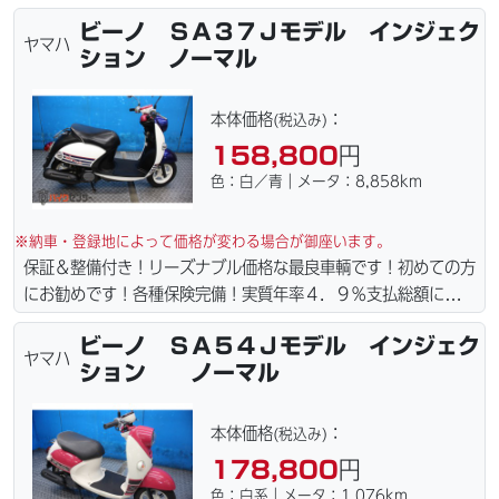
責保険１年含まれてます。全国どこでも１万円〜4.5万円にて配
ビーノ ＳＡ３７Ｊモデル インジェク
達致します！！（離島の場合は港止めになります）ｗｅｂロー
ヤマハ
ション ノーマル
ン・カード各種取り扱ってます。タイヤ・ブレーキパッド・ベル
ト・ウエイトローラー・バッテリー・プラグ・フィルター・リー
ズナブルな価格にて消耗品交換プラン１万〜ご用意しておりま
本体価格
：
(税込み)
す。詳しくはお問合わせ下さい。ご契約後の取り置き＆保管無料
158,800
円
サービス行ってます。当社ホームページにて詳細画像見れます。
色：白／青｜メータ：8,858km
※納車・登録地によって価格が変わる場合が御座います。
保証＆整備付き！リーズナブル価格な最良車輌です！初めての方
にお勧めです！各種保険完備！実質年率４．９％支払総額に自賠
責保険１年含まれてます。全国どこでも１万円〜4.5万円にて配
ビーノ ＳＡ５４Ｊモデル インジェク
達致します！！（離島の場合は港止めになります）ｗｅｂロー
ヤマハ
ション ノーマル
ン・カード各種取り扱ってます。タイヤ・ブレーキパッド・ベル
ト・ウエイトローラー・バッテリー・プラグ・フィルター・リー
ズナブルな価格にて消耗品交換プラン１万〜ご用意しておりま
本体価格
：
(税込み)
す。詳しくはお問合わせ下さい。ご契約後の取り置き＆保管無料
178,800
円
サービス行ってます。当社ホームページにて詳細画像見れます。
色：白系｜メータ：1,076km